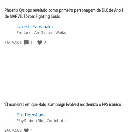
Phoenix Cyclops revelado como primeiro personagem de DLC de Ano 1
de MARVEL Tōkon: Fighting Souls
Takeshi Yamanaka
Producer, Arc System Works
1
3
Data
23/07/2026
de
publicação:
13 maneiras em que Halo: Campaign Evolved moderniza o FPS icônico
Phil Hornshaw
PlayStation Blog Contributor
4
Data
23/07/2026