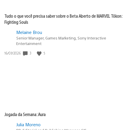
Tudo o que você precisa saber sobre o Beta Aberto de MARVEL Tōkon:
Fighting Souls
Melaine Brou
Senior Manager, Games Marketing, Sony Interactive
Entertainment
3
5
Data
16/07/2026
de
publicação:
Jogada da Semana: Aura
Julia Moreno