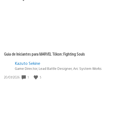
de
publicação:
Guia de Iniciantes para MARVEL Tōkon: Fighting Souls
Kazuto Sekine
Game Director, Lead Battle Designer, Arc System Works
1
5
Data
20/07/2026
de
publicação: