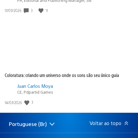
PR, Editorial and Publishing Manager, SIE
3
11
Data
17/07/2026
de
publicação:
Coloratura: criando um universo onde os sons são seu único guia
Juan Carlos Moya
CE, Pdpartid Games
3
Data
14/07/2026
de
publicação:
Voltar ao topo
Portuguese (Br)
Selecione
Região
uma
atual:
região