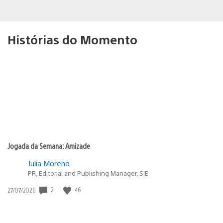
Histórias do Momento
Jogada da Semana: Amizade
Julia Moreno
PR, Editorial and Publishing Manager, SIE
2
46
Data
27/07/2026
de
publicação: