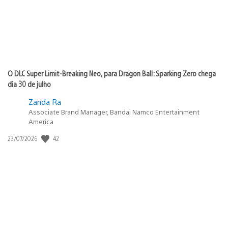
O DLC Super Limit-Breaking Neo, para Dragon Ball: Sparking Zero chega
dia 30 de julho
Zanda Ra
Associate Brand Manager, Bandai Namco Entertainment
America
42
Data
23/07/2026
de
publicação: