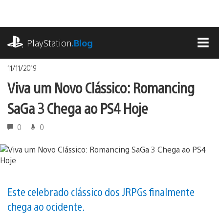
Ir
para
o
playstation.com
conteúdo
PlayStation
.Blog
MEN
11/11/2019
Viva um Novo Clássico: Romancing
SaGa 3 Chega ao PS4 Hoje
0
0
Este celebrado clássico dos JRPGs finalmente
chega ao ocidente.