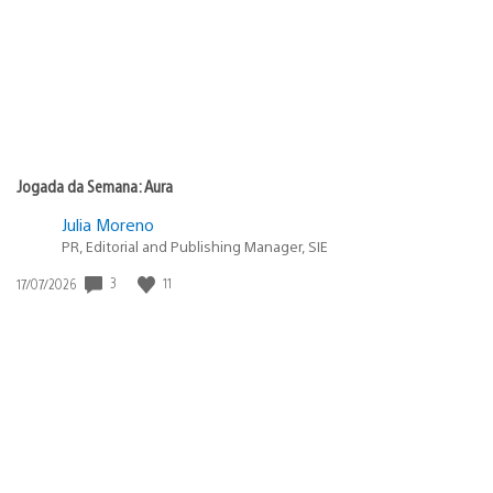
Jogada da Semana: Aura
Julia Moreno
PR, Editorial and Publishing Manager, SIE
3
11
Data
17/07/2026
de
publicação: