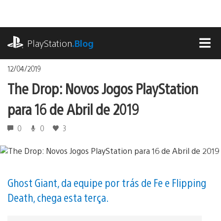
Ir
para
o
playstation.com
conteúdo
PlayStation
.Blog
MEN
12/04/2019
The Drop: Novos Jogos PlayStation
para 16 de Abril de 2019
0
0
3
Ghost Giant, da equipe por trás de Fe e Flipping
Death, chega esta terça.