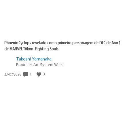
Phoenix Cyclops revelado como primeiro personagem de DLC de Ano 1
de MARVEL Tōkon: Fighting Souls
Takeshi Yamanaka
Producer, Arc System Works
1
3
Data
23/07/2026
de
publicação: