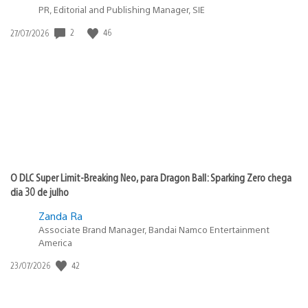
PR, Editorial and Publishing Manager, SIE
2
46
Data
27/07/2026
de
publicação:
O DLC Super Limit-Breaking Neo, para Dragon Ball: Sparking Zero chega
dia 30 de julho
Zanda Ra
Associate Brand Manager, Bandai Namco Entertainment
America
42
Data
23/07/2026
de
publicação: