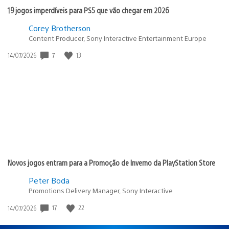
19 jogos imperdíveis para PS5 que vão chegar em 2026
Corey Brotherson
Content Producer, Sony Interactive Entertainment Europe
7
13
Data
14/07/2026
de
publicação:
Novos jogos entram para a Promoção de Inverno da PlayStation Store
Peter Boda
Promotions Delivery Manager, Sony Interactive
17
22
Data
14/07/2026
de
publicação: