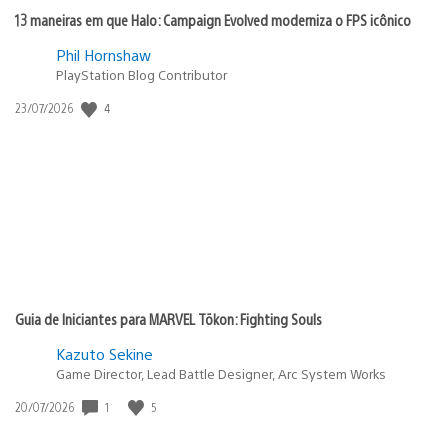
13 maneiras em que Halo: Campaign Evolved moderniza o FPS icônico
Phil Hornshaw
PlayStation Blog Contributor
4
Data
23/07/2026
de
publicação:
Guia de Iniciantes para MARVEL Tōkon: Fighting Souls
Kazuto Sekine
Game Director, Lead Battle Designer, Arc System Works
1
5
Data
20/07/2026
de
publicação: