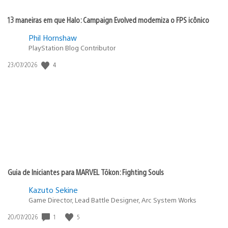
13 maneiras em que Halo: Campaign Evolved moderniza o FPS icônico
Phil Hornshaw
PlayStation Blog Contributor
4
Data
23/07/2026
de
publicação:
Guia de Iniciantes para MARVEL Tōkon: Fighting Souls
Kazuto Sekine
Game Director, Lead Battle Designer, Arc System Works
1
5
Data
20/07/2026
de