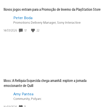
Novos jogos entram para a Promoção de Inverno da PlayStation Store
Peter Boda
Promotions Delivery Manager, Sony Interactive
17
22
Data
14/07/2026
de
publicação:
Moss: A Relíquia Esquecida chega amanhã: explore a jornada
emocionante de Quill
Amy Pantea
Community, Polyarc
9
Data
15/07/2026