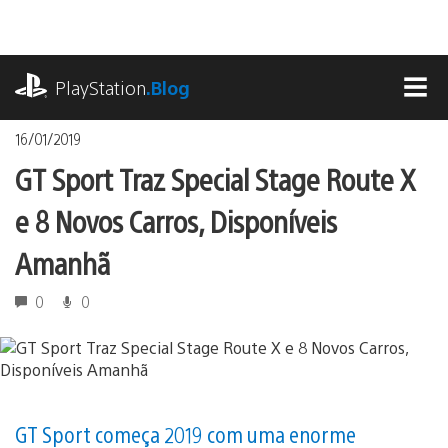
Ir
para
o
playstation.com
conteúdo
PlayStation
.Blog
MEN
16/01/2019
GT Sport Traz Special Stage Route X
e 8 Novos Carros, Disponíveis
Amanhã
0
0
GT Sport começa 2019 com uma enorme