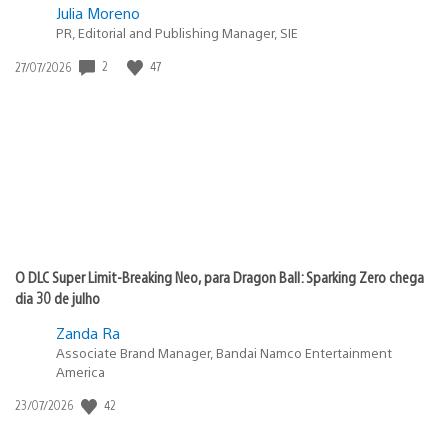
Julia Moreno
PR, Editorial and Publishing Manager, SIE
2
47
Data
27/07/2026
de
publicação:
O DLC Super Limit-Breaking Neo, para Dragon Ball: Sparking Zero chega
dia 30 de julho
Zanda Ra
Associate Brand Manager, Bandai Namco Entertainment
America
42
Data
23/07/2026
de
publicação: