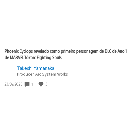
Phoenix Cyclops revelado como primeiro personagem de DLC de Ano 1
de MARVEL Tōkon: Fighting Souls
Takeshi Yamanaka
Producer, Arc System Works
1
3
Data
23/07/2026
de
publicação: