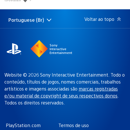
de
publicação:
Voltar ao topo
Portuguese (Br)
Selecione
Região
uma
atual:
região
Sony
Interactive
Entertainment
Website © 2026 Sony Interactive Entertainment. Todo o
conteúdo, títulos de jogos, nomes comerciais, trabalhos
artísticos e imagens associadas são
marcas registradas
e/ou material de copyright de seus respectivos donos
.
Todos os direitos reservados.
PlayStation.com
Termos de uso