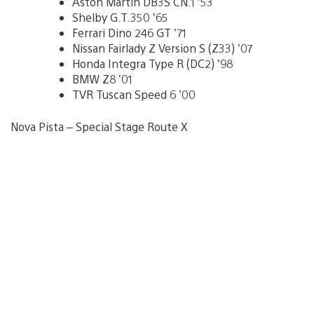
Aston Martin DB3S CN.1 ’53
Shelby G.T.350 ’65
Ferrari Dino 246 GT ’71
Nissan Fairlady Z Version S (Z33) ’07
Honda Integra Type R (DC2) ’98
BMW Z8 ’01
TVR Tuscan Speed 6 ’00
Nova Pista – Special Stage Route X