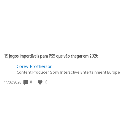
publicação:
19 jogos imperdíveis para PS5 que vão chegar em 2026
Corey Brotherson
Content Producer, Sony Interactive Entertainment Europe
8
13
Data
14/07/2026
de
publicação: