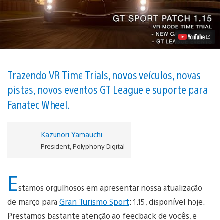
1.15
de
Gran
Turismo
Sport
Chega
Hoje
Vídeo
Trazendo VR Time Trials, novos veículos, novas
pistas, novos eventos GT League e suporte para
Fanatec Wheel.
Kazunori Yamauchi
President, Polyphony Digital
E
stamos orgulhosos em apresentar nossa atualização
de março para
Gran Turismo Sport
: 1.15, disponível hoje.
Prestamos bastante atenção ao feedback de vocês, e