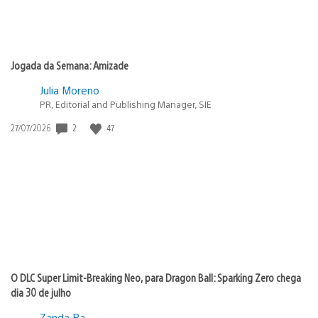
Jogada da Semana: Amizade
Julia Moreno
PR, Editorial and Publishing Manager, SIE
2
47
Data
27/07/2026
de
publicação:
O DLC Super Limit-Breaking Neo, para Dragon Ball: Sparking Zero chega
dia 30 de julho
Zanda Ra