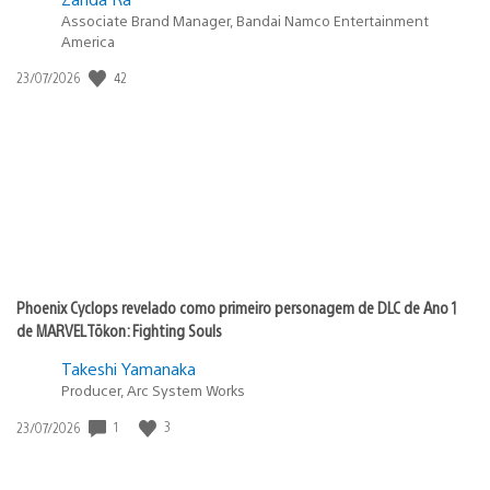
Associate Brand Manager, Bandai Namco Entertainment
America
42
Data
23/07/2026
de
publicação:
Phoenix Cyclops revelado como primeiro personagem de DLC de Ano 1
de MARVEL Tōkon: Fighting Souls
Takeshi Yamanaka
Producer, Arc System Works
1
3
Data
23/07/2026
de
publicação: