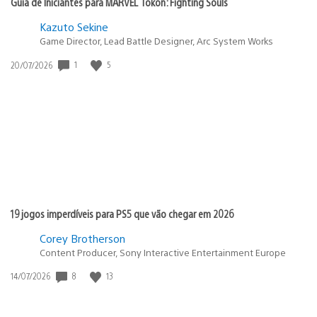
Guia de Iniciantes para MARVEL Tōkon: Fighting Souls
Kazuto Sekine
Game Director, Lead Battle Designer, Arc System Works
1
5
Data
20/07/2026
de
publicação:
19 jogos imperdíveis para PS5 que vão chegar em 2026
Corey Brotherson
Content Producer, Sony Interactive Entertainment Europe
8
13
Data
14/07/2026
de
publicação: