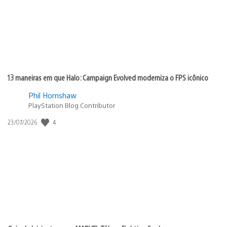
13 maneiras em que Halo: Campaign Evolved moderniza o FPS icônico
Phil Hornshaw
PlayStation Blog Contributor
4
Data
23/07/2026
de
publicação: