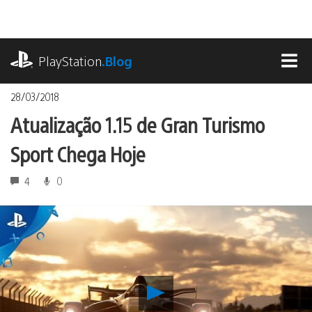
Ir
para
o
playstation.com
conteúdo
PlayStation
.Blog
MEN
28/03/2018
Atualização 1.15 de Gran Turismo
Sport Chega Hoje
4
0
Reproduzir
Atualização