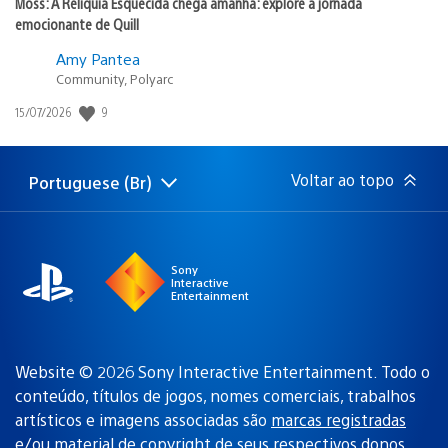
Moss: A Relíquia Esquecida chega amanhã: explore a jornada
emocionante de Quill
Amy Pantea
Community, Polyarc
9
Data
15/07/2026
de
publicação:
Voltar ao topo
Portuguese (Br)
Selecione
Região
uma
atual:
região
Sony
Interactive
Entertainment
Website © 2026 Sony Interactive Entertainment. Todo o
conteúdo, títulos de jogos, nomes comerciais, trabalhos
artísticos e imagens associadas são
marcas registradas
e/ou material de copyright de seus respectivos donos
.