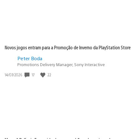
Novos jogos entram para a Promoção de Inverno da PlayStation Store
Peter Boda
Promotions Delivery Manager, Sony Interactive
17
22
Data
14/07/2026
de
publicação: