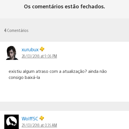
Os comentários estão fechados.
4
Comentários
xurubux
28/03/2018 at 9:06 PM
existiu algum atraso com a atualização? ainda não
consigo baixá-la
WolffSC
29/03/2018 at 0:35 AM