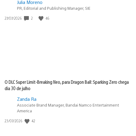
Julia Moreno
PR, Editorial and Publishing Manager, SIE
2
46
Data
27/07/2026
de
publicação:
O DLC Super Limit-Breaking Neo, para Dragon Ball: Sparking Zero chega
dia 30 de julho
Zanda Ra
Associate Brand Manager, Bandai Namco Entertainment
America
42
Data
23/07/2026
de
publicação: