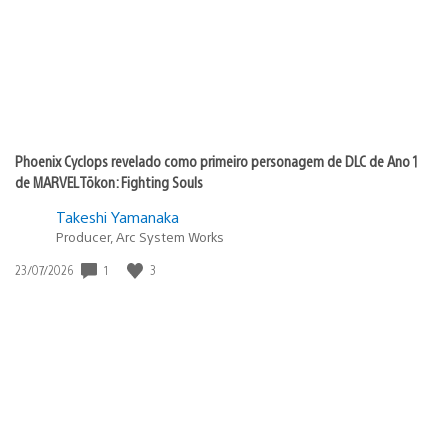
Phoenix Cyclops revelado como primeiro personagem de DLC de Ano 1
de MARVEL Tōkon: Fighting Souls
Takeshi Yamanaka
Producer, Arc System Works
1
3
Data
23/07/2026
de
publicação: