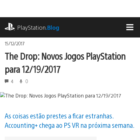
Ir
para
o
playstation.com
conteúdo
PlayStation
.Blog
MEN
15/12/2017
The Drop: Novos Jogos PlayStation
para 12/19/2017
4
0
As coisas estão prestes a ficar estranhas.
Accounting+ chega ao PS VR na próxima semana.