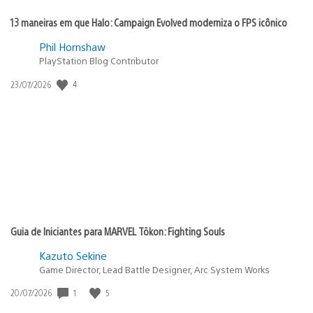
13 maneiras em que Halo: Campaign Evolved moderniza o FPS icônico
Phil Hornshaw
PlayStation Blog Contributor
4
Data
23/07/2026
de
publicação:
Guia de Iniciantes para MARVEL Tōkon: Fighting Souls
Kazuto Sekine
Game Director, Lead Battle Designer, Arc System Works
1
5
Data
20/07/2026
de