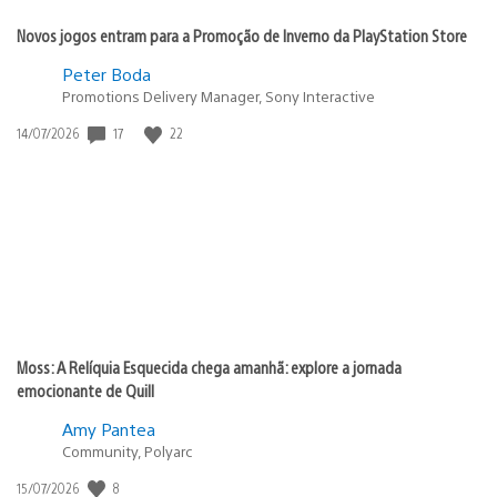
Novos jogos entram para a Promoção de Inverno da PlayStation Store
Peter Boda
Promotions Delivery Manager, Sony Interactive
17
22
Data
14/07/2026
de
publicação:
Moss: A Relíquia Esquecida chega amanhã: explore a jornada
emocionante de Quill
Amy Pantea
Community, Polyarc
8
Data
15/07/2026