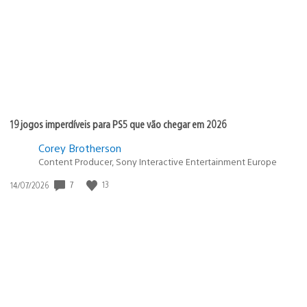
publicação:
19 jogos imperdíveis para PS5 que vão chegar em 2026
Corey Brotherson
Content Producer, Sony Interactive Entertainment Europe
7
13
Data
14/07/2026
de
publicação: