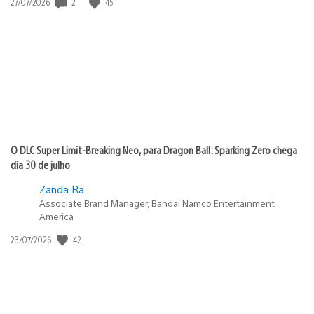
2
45
Data
27/07/2026
de
publicação:
O DLC Super Limit-Breaking Neo, para Dragon Ball: Sparking Zero chega
dia 30 de julho
Zanda Ra
Associate Brand Manager, Bandai Namco Entertainment
America
42
Data
23/07/2026
de
publicação: