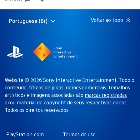
de
publicação:
Voltar ao topo
Portuguese (Br)
Selecione
Região
uma
atual:
região
Sony
Interactive
Entertainment
Website © 2026 Sony Interactive Entertainment. Todo o
conteúdo, títulos de jogos, nomes comerciais, trabalhos
artísticos e imagens associadas são
marcas registradas
e/ou material de copyright de seus respectivos donos
.
Todos os direitos reservados.
PlayStation.com
Termos de uso