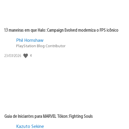
13 maneiras em que Halo: Campaign Evolved moderniza o FPS icônico
Phil Hornshaw
PlayStation Blog Contributor
4
Data
23/07/2026
de
publicação:
Guia de Iniciantes para MARVEL Tōkon: Fighting Souls
Kazuto Sekine