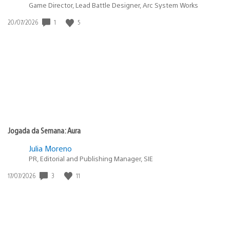
Game Director, Lead Battle Designer, Arc System Works
1
5
Data
20/07/2026
de
publicação:
Jogada da Semana: Aura
Julia Moreno
PR, Editorial and Publishing Manager, SIE
3
11
Data
17/07/2026
de
publicação: