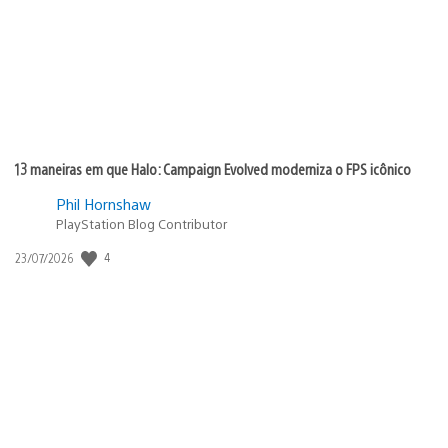
13 maneiras em que Halo: Campaign Evolved moderniza o FPS icônico
Phil Hornshaw
PlayStation Blog Contributor
4
Data
23/07/2026
de
publicação: