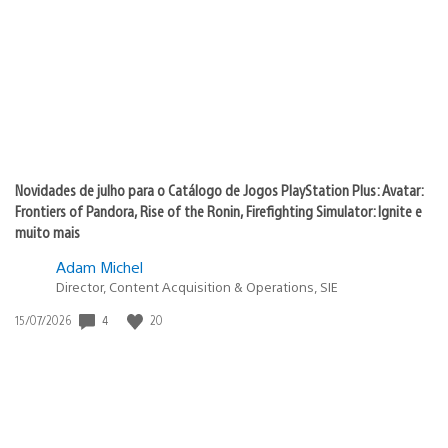
publicação:
Novidades de julho para o Catálogo de Jogos PlayStation Plus: Avatar:
Frontiers of Pandora, Rise of the Ronin, Firefighting Simulator: Ignite e
muito mais
Adam Michel
Director, Content Acquisition & Operations, SIE
4
20
Data
15/07/2026
de
publicação: