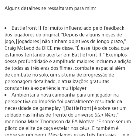
Alguns detalhes se ressaltaram para mim:
Battlefront II foi muito influenciado pelo feedback
dos jogadores do original. “Depois de alguns meses de
jogo, [jogadores] não tinham objetivos de longo prazo,”
Craig McLeod da DICE me disse. “É esse tipo de coisa que
estamos tentando acertar em Battlefront II.” Exemplos
dessa profundidade e amplitude maiores incluem a adição
de todas as três eras dos filmes, combate espacial além
de combate no solo, um sistema de progressão de
personagem detalhado, e atualizações gratuitas
constantes à experiência multiplayer.
Ambientar a nova campanha para um jogador na
perspectiva do Império foi parcialmente resultado da
necessidade de gameplay. “[Battlefront] é sobre ser um
soldado nas linhas de frente do universo
Star Wars
,”
menciona Mark Thompson da EA Motive. “É sobre ser um
piloto de elite de caça estelar nos céus. E também é
sobre ser um herói. Mesclamos essas três fantasias… e é