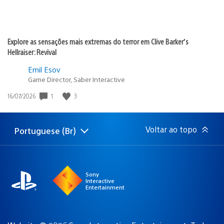
Explore as sensações mais extremas do terror em Clive Barker’s
Hellraiser: Revival
Emil Esov
Game Director, Saber Interactive
1
3
Data
16/07/2026
de
publicação:
Voltar ao topo
Portuguese (Br)
Selecione
Região
uma
atual:
região
Sony
Interactive
Entertainment