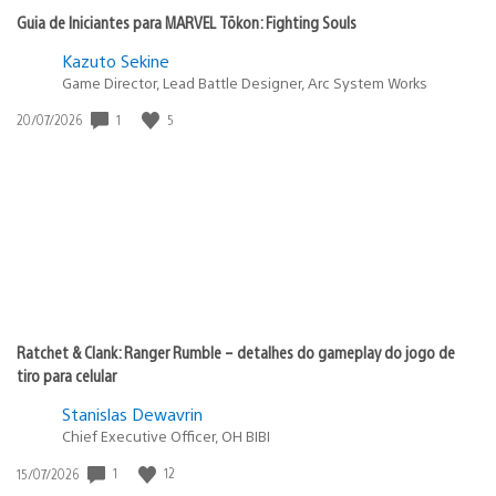
Guia de Iniciantes para MARVEL Tōkon: Fighting Souls
Kazuto Sekine
Game Director, Lead Battle Designer, Arc System Works
1
5
Data
20/07/2026
de
publicação:
Ratchet & Clank: Ranger Rumble – detalhes do gameplay do jogo de
tiro para celular
Stanislas Dewavrin
Chief Executive Officer, OH BIBI
1
12
Data
15/07/2026
de