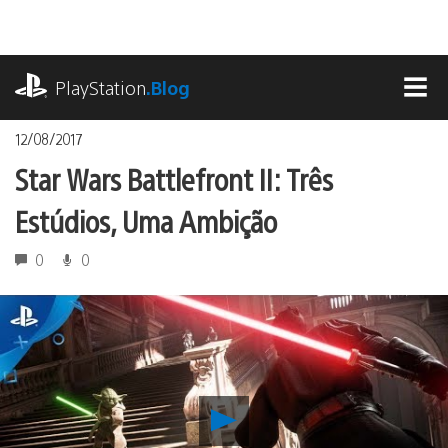
Ir
para
o
playstation.com
conteúdo
PlayStation
.Blog
MEN
12/08/2017
Star Wars Battlefront II: Três
Estúdios, Uma Ambição
0
0
Reproduzir
Star