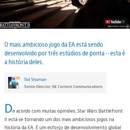
Wars
Battlefront
II:
Três
Estúdios,
Uma
Ambição
Vídeo
O mais ambicioso jogo da EA está sendo
desenvolvido por três estúdios de ponta -- esta é
a história deles.
Sid Shuman
Senior Director, SIE Content Communications
D
e acordo com muitas opiniões,
Star Wars
Battlefront
II está se tornando um dos mais ambiciosos jogos na
história da EA. É um esforço de desenvolvimento global