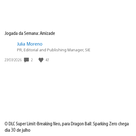
Jogada da Semana: Amizade
Julia Moreno
PR, Editorial and Publishing Manager, SIE
2
47
Data
27/07/2026
de
publicação:
O DLC Super Limit-Breaking Neo, para Dragon Ball: Sparking Zero chega
dia 30 de julho