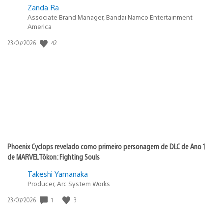
Zanda Ra
Associate Brand Manager, Bandai Namco Entertainment
America
42
Data
23/07/2026
de
publicação:
Phoenix Cyclops revelado como primeiro personagem de DLC de Ano 1
de MARVEL Tōkon: Fighting Souls
Takeshi Yamanaka
Producer, Arc System Works
1
3
Data
23/07/2026
de
publicação: