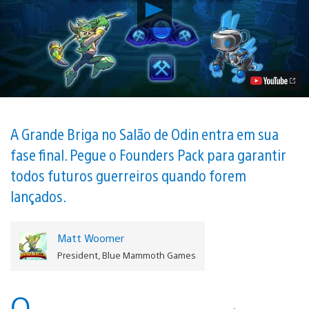
Reproduzir
Brawlhalla
Founders
Pack
Disponível
1°
de
Agosto,
Inclui
Todos
Futuros
A Grande Briga no Salão de Odin entra em sua
Lutadores
fase final. Pegue o Founders Pack para garantir
Vídeo
todos futuros guerreiros quando forem
lançados.
Matt Woomer
President, Blue Mammoth Games
O