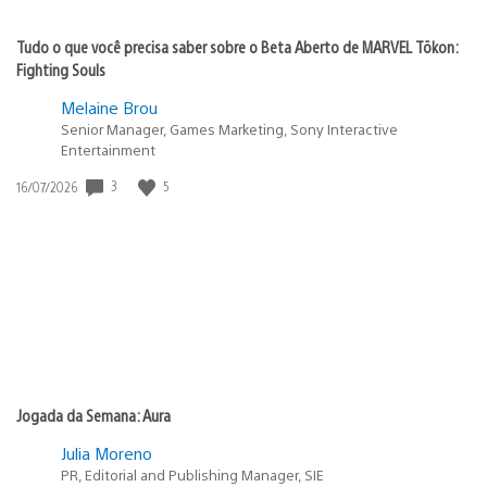
Tudo o que você precisa saber sobre o Beta Aberto de MARVEL Tōkon:
Fighting Souls
Melaine Brou
Senior Manager, Games Marketing, Sony Interactive
Entertainment
3
5
Data
16/07/2026
de
publicação:
Jogada da Semana: Aura
Julia Moreno
PR, Editorial and Publishing Manager, SIE