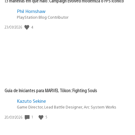
13 maneiras em que Halo: Campaign Evolved moderniza o FPS icônico
Phil Hornshaw
PlayStation Blog Contributor
4
Data
23/07/2026
de
publicação:
Guia de Iniciantes para MARVEL Tōkon: Fighting Souls
Kazuto Sekine
Game Director, Lead Battle Designer, Arc System Works
1
5
Data
20/07/2026
de
publicação: