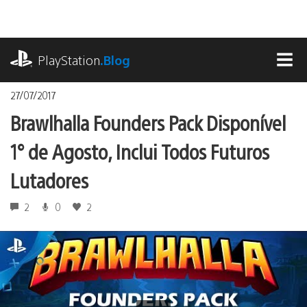
Ir
para
o
playstation.com
conteúdo
PlayStation
.Blog
MEN
27/07/2017
Brawlhalla Founders Pack Disponível
1° de Agosto, Inclui Todos Futuros
Lutadores
2
0
2