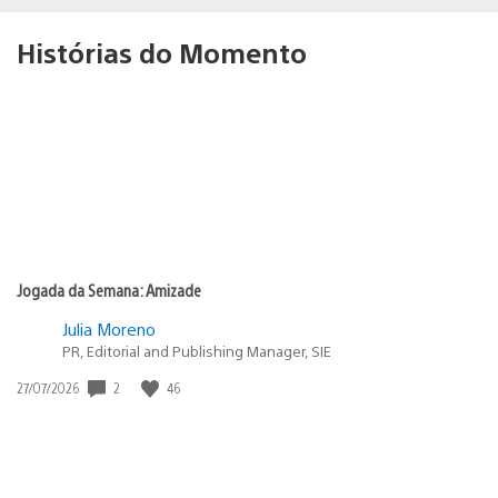
Histórias do Momento
Jogada da Semana: Amizade
Julia Moreno
PR, Editorial and Publishing Manager, SIE
2
46
Data
27/07/2026
de
publicação: