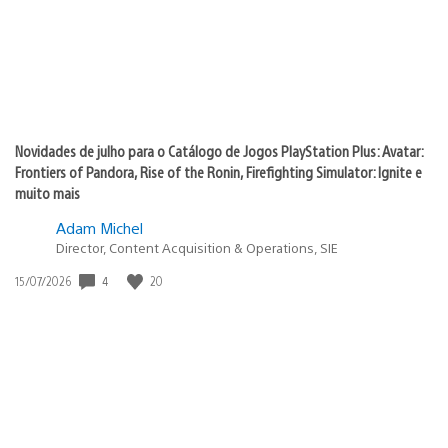
Novidades de julho para o Catálogo de Jogos PlayStation Plus: Avatar:
Frontiers of Pandora, Rise of the Ronin, Firefighting Simulator: Ignite e
muito mais
Adam Michel
Director, Content Acquisition & Operations, SIE
4
20
Data
15/07/2026
de
publicação: