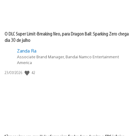
O DLC Super Limit-Breaking Neo, para Dragon Ball: Sparking Zero chega
dia 30 de julho
Zanda Ra
Associate Brand Manager, Bandai Namco Entertainment
America
42
Data
23/07/2026
de
publicação: