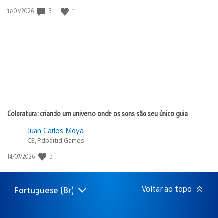
3
11
Data
17/07/2026
de
publicação:
Coloratura: criando um universo onde os sons são seu único guia
Juan Carlos Moya
CE, Pdpartid Games
3
Data
14/07/2026
de
publicação:
Voltar ao topo
Portuguese (Br)
Selecione
Região
uma
atual:
região