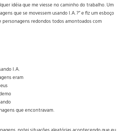
lquer idéia que me viesse no caminho do trabalho. Um
onagens que se movessem usando I.A.?” e fiz um esboço
e de personagens redondos todos amontoados com
sando I.A.
nagens eram
seus
A demo
uando
sonagens que encontravam.
onagens, notei situações aleatórias acontecendo que eu