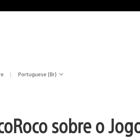
re
Portuguese (Br)
Selecione
Região
uma
atual:
região
ocoRoco sobre o Jog