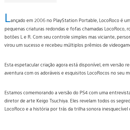
L
ançado em 2006 no PlayStation Portable, LocoRoco é um
pequenas criaturas redondas e fofas chamadas LocoRoco, rol
botões L e R. Com seu controle simples mas viciante, perso
virou um sucesso e recebeu múltiplos prêmios de videoga
Esta espetacular criação agora está disponível, em versão 
aventura com os adoráveis e esquisitos LocoRocos no seu m
Estamos comemorando a versão do PS4 com uma entrevista
diretor de arte Keigo Tsuchiya. Eles revelam todos os segre
LocoRoco e a história por trás da trilha sonora inesquecível 