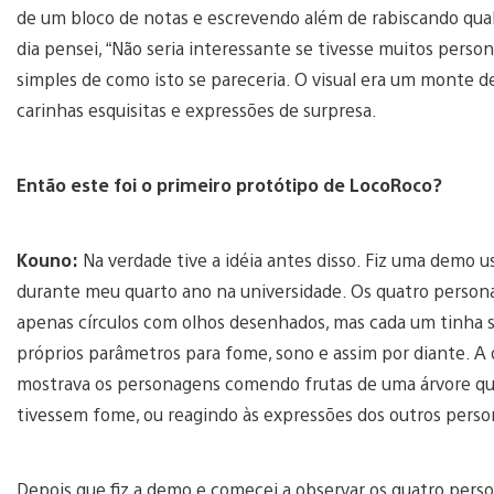
de um bloco de notas e escrevendo além de rabiscando qua
dia pensei, “Não seria interessante se tivesse muitos pers
simples de como isto se pareceria. O visual era um mont
carinhas esquisitas e expressões de surpresa.
Então este foi o primeiro protótipo de LocoRoco?
Kouno:
Na verdade tive a idéia antes disso. Fiz uma demo u
durante meu quarto ano na universidade. Os quatro perso
apenas círculos com olhos desenhados, mas cada um tinha 
próprios parâmetros para fome, sono e assim por diante. 
mostrava os personagens comendo frutas de uma árvore q
tivessem fome, ou reagindo às expressões dos outros per
Depois que fiz a demo e comecei a observar os quatro pers