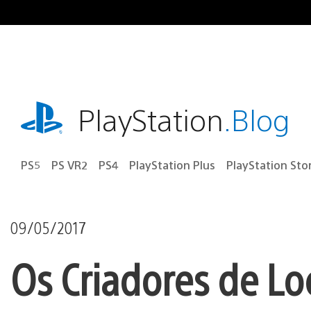
Ir
para
o
conteúdo
playstation.com
PlayStation
.Blog
PS5
PS VR2
PS4
PlayStation Plus
PlayStation Sto
09/05/2017
Os Criadores de L