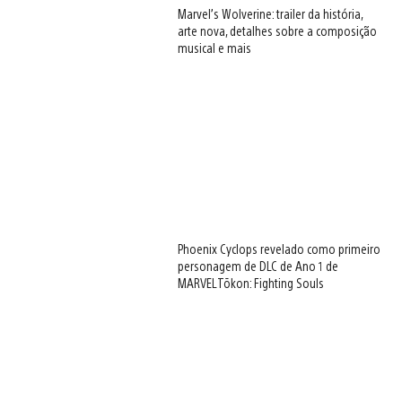
Marvel’s Wolverine: trailer da história,
arte nova, detalhes sobre a composição
musical e mais
Phoenix Cyclops revelado como primeiro
personagem de DLC de Ano 1 de
MARVEL Tōkon: Fighting Souls