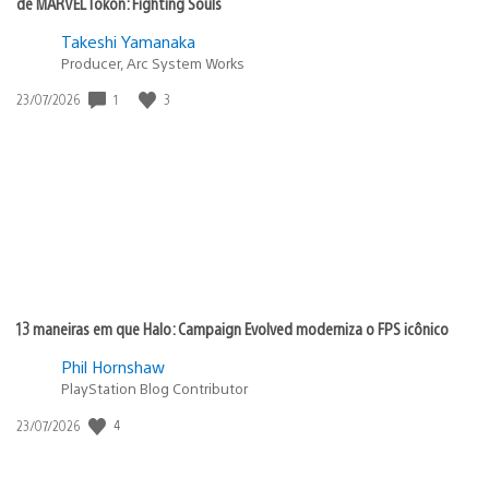
de MARVEL Tōkon: Fighting Souls
Takeshi Yamanaka
Producer, Arc System Works
1
3
Data
23/07/2026
de
publicação:
13 maneiras em que Halo: Campaign Evolved moderniza o FPS icônico
Phil Hornshaw
PlayStation Blog Contributor
4
Data
23/07/2026
de
publicação: