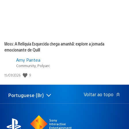
Moss: A Relíquia Esquecida chega amanhã: explore a jornada
emocionante de Quill
Amy Pantea
Community, Polyarc
9
Data
15/07/2026
de
publicação:
Voltar ao topo
Portuguese (Br)
Selecione
Região
uma
atual:
região
Sony
Interactive
Entertainment