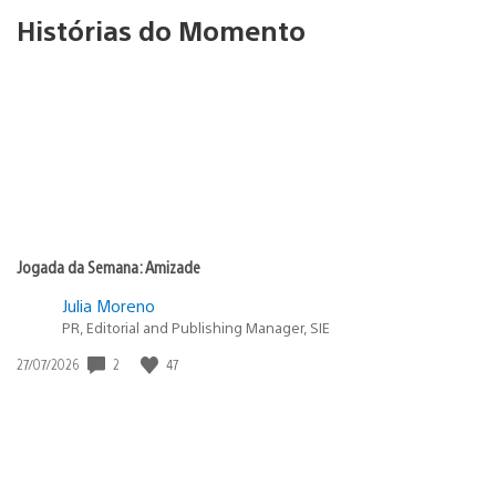
Histórias do Momento
Jogada da Semana: Amizade
Julia Moreno
PR, Editorial and Publishing Manager, SIE
2
47
Data
27/07/2026
de
publicação: