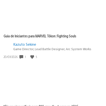
Guia de Iniciantes para MARVEL Tōkon: Fighting Souls
Kazuto Sekine
Game Director, Lead Battle Designer, Arc System Works
1
5
Data
20/07/2026
de
publicação: