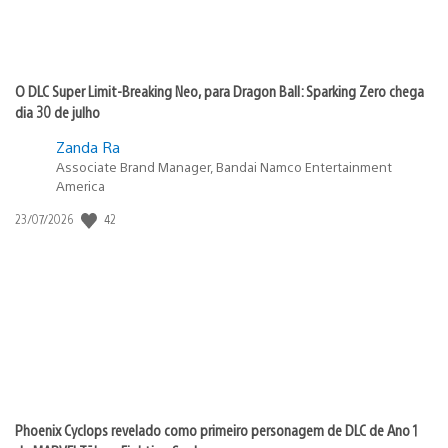
O DLC Super Limit-Breaking Neo, para Dragon Ball: Sparking Zero chega
dia 30 de julho
Zanda Ra
Associate Brand Manager, Bandai Namco Entertainment
America
42
Data
23/07/2026
de
publicação:
Phoenix Cyclops revelado como primeiro personagem de DLC de Ano 1