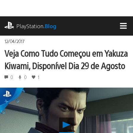
Ir
para
o
playstation.com
conteúdo
PlayStation
.Blog
MEN
12/04/2017
Veja Como Tudo Começou em Yakuza
Kiwami, Disponível Dia 29 de Agosto
0
0
1
Reproduzir
Veja