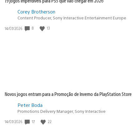
19 jogos imperdíveis para PS5 que vão chegar em 2026
Corey Brotherson
Content Producer, Sony Interactive Entertainment Europe
8
13
Data
14/07/2026
de
publicação:
Novos jogos entram para a Promoção de Inverno da PlayStation Store
Peter Boda
Promotions Delivery Manager, Sony Interactive
17
22
Data
14/07/2026
de
publicação: