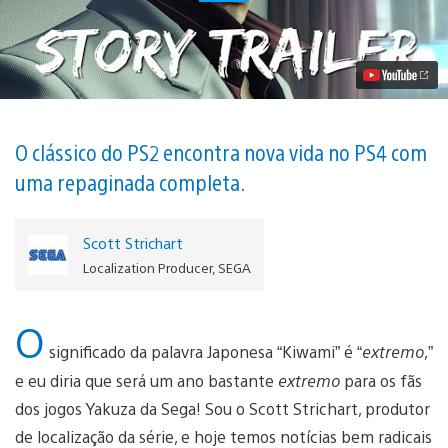
Como
Tudo
Começou
em
Yakuza
Kiwami,
Disponível
Dia
29
O clássico do PS2 encontra nova vida no PS4 com
de
uma repaginada completa.
Agosto
Vídeo
Scott Strichart
Localization Producer, SEGA
O
significado da palavra Japonesa “Kiwami” é “
extremo
,”
e eu diria que será um ano bastante
extremo
para os fãs
dos jogos Yakuza da Sega! Sou o Scott Strichart, produtor
de localização da série, e hoje temos notícias bem radicais