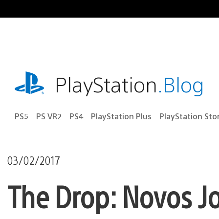
Ir
para
o
conteúdo
playstation.com
PlayStation
.Blog
PS5
PS VR2
PS4
PlayStation Plus
PlayStation Sto
03/02/2017
The Drop: Novos Jo