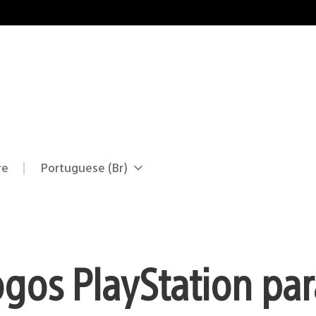
re
Portuguese (Br)
Selecione
Região
uma
atual:
região
gos PlayStation par