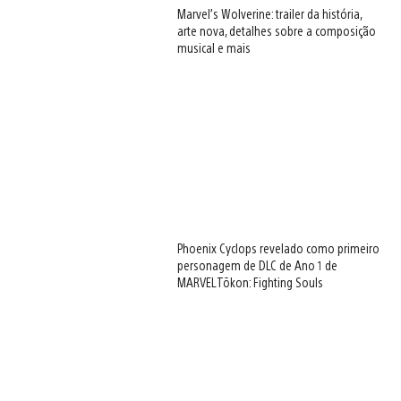
Marvel’s Wolverine: trailer da história,
arte nova, detalhes sobre a composição
musical e mais
Phoenix Cyclops revelado como primeiro
personagem de DLC de Ano 1 de
MARVEL Tōkon: Fighting Souls