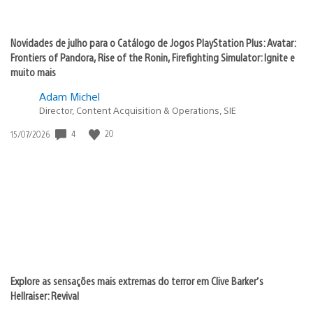
Novidades de julho para o Catálogo de Jogos PlayStation Plus: Avatar:
Frontiers of Pandora, Rise of the Ronin, Firefighting Simulator: Ignite e
muito mais
Adam Michel
Director, Content Acquisition & Operations, SIE
4
20
Data
15/07/2026
de
publicação:
Explore as sensações mais extremas do terror em Clive Barker’s
Hellraiser: Revival