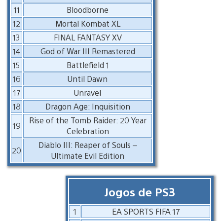
11
Bloodborne
12
Mortal Kombat XL
13
FINAL FANTASY XV
14
God of War III Remastered
15
Battlefield 1
16
Until Dawn
17
Unravel
18
Dragon Age: Inquisition
Rise of the Tomb Raider: 20 Year
19
Celebration
Diablo III: Reaper of Souls –
20
Ultimate Evil Edition
Jogos de PS3
1
EA SPORTS FIFA 17