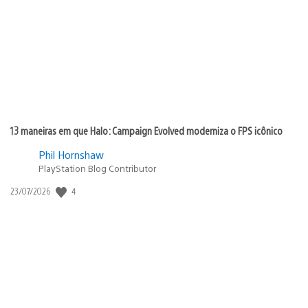
publicação:
13 maneiras em que Halo: Campaign Evolved moderniza o FPS icônico
Phil Hornshaw
PlayStation Blog Contributor
4
Data
23/07/2026
de
publicação: