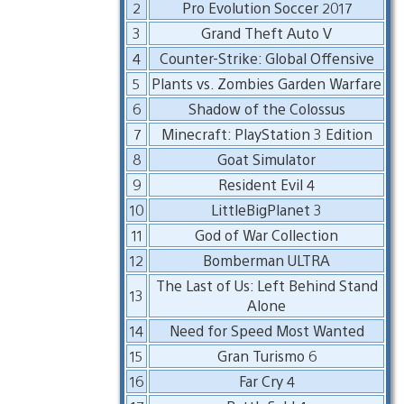
2
Pro Evolution Soccer 2017
3
Grand Theft Auto V
4
Counter-Strike: Global Offensive
5
Plants vs. Zombies Garden Warfare
6
Shadow of the Colossus
7
Minecraft: PlayStation 3 Edition
8
Goat Simulator
9
Resident Evil 4
10
LittleBigPlanet 3
11
God of War Collection
12
Bomberman ULTRA
The Last of Us: Left Behind Stand
13
Alone
14
Need for Speed Most Wanted
15
Gran Turismo 6
16
Far Cry 4