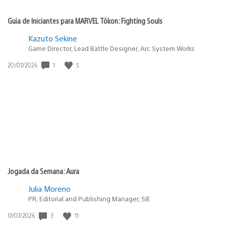
Guia de Iniciantes para MARVEL Tōkon: Fighting Souls
Kazuto Sekine
Game Director, Lead Battle Designer, Arc System Works
1
5
Data
20/07/2026
de
publicação:
Jogada da Semana: Aura
Julia Moreno
PR, Editorial and Publishing Manager, SIE
3
11
Data
17/07/2026
de