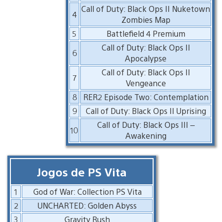
Call of Duty: Black Ops II Nuketown
4
Zombies Map
5
Battlefield 4 Premium
Call of Duty: Black Ops II
6
Apocalypse
Call of Duty: Black Ops II
7
Vengeance
8
RER2 Episode Two: Contemplation
9
Call of Duty: Black Ops II Uprising
Call of Duty: Black Ops III –
10
Awakening
Jogos de PS Vita
1
God of War: Collection PS Vita
2
UNCHARTED: Golden Abyss
3
Gravity Rush