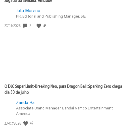
Jogada da Semana: Amizade
Julia Moreno
PR, Editorial and Publishing Manager, SIE
2
45
Data
27/07/2026
de
publicação:
O DLC Super Limit-Breaking Neo, para Dragon Ball: Sparking Zero chega
dia 30 de julho
Zanda Ra
Associate Brand Manager, Bandai Namco Entertainment
America
42
Data
23/07/2026
de