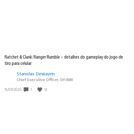
publicação:
Ratchet & Clank: Ranger Rumble – detalhes do gameplay do jogo de
tiro para celular
Stanislas Dewavrin
Chief Executive Officer, OH BIBI
1
12
Data
15/07/2026
de
publicação: