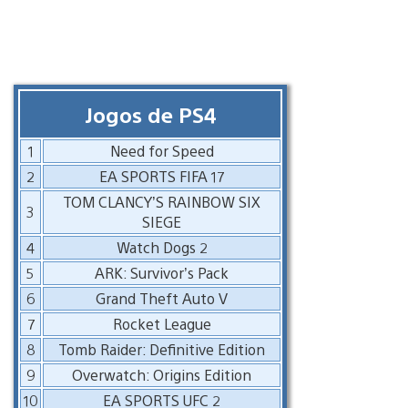
Jogos de PS4
1
Need for Speed
2
EA SPORTS FIFA 17
TOM CLANCY’S RAINBOW SIX
3
SIEGE
4
Watch Dogs 2
5
ARK: Survivor’s Pack
6
Grand Theft Auto V
7
Rocket League
8
Tomb Raider: Definitive Edition
9
Overwatch: Origins Edition
10
EA SPORTS UFC 2