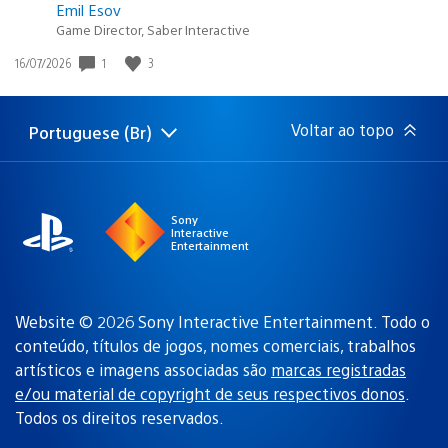
Emil Esov
Game Director, Saber Interactive
1
3
Data
16/07/2026
de
publicação:
Voltar ao topo
Portuguese (Br)
Selecione
Região
uma
atual:
região
Sony
Interactive
Entertainment
Website © 2026 Sony Interactive Entertainment. Todo o
conteúdo, títulos de jogos, nomes comerciais, trabalhos
artísticos e imagens associadas são
marcas registradas
e/ou material de copyright de seus respectivos donos
.
Todos os direitos reservados.