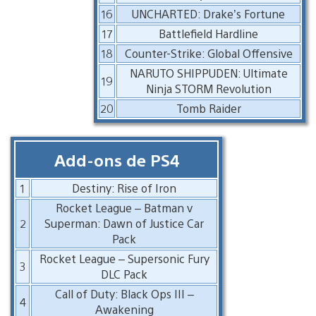
16
UNCHARTED: Drake’s Fortune
17
Battlefield Hardline
18
Counter-Strike: Global Offensive
NARUTO SHIPPUDEN: Ultimate
19
Ninja STORM Revolution
20
Tomb Raider
Add-ons de PS4
1
Destiny: Rise of Iron
Rocket League – Batman v
2
Superman: Dawn of Justice Car
Pack
Rocket League – Supersonic Fury
3
DLC Pack
Call of Duty: Black Ops III –
4
Awakening