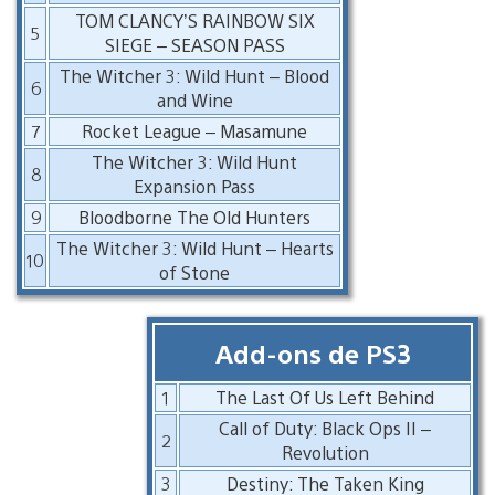
TOM CLANCY’S RAINBOW SIX
5
SIEGE – SEASON PASS
The Witcher 3: Wild Hunt – Blood
6
and Wine
7
Rocket League – Masamune
The Witcher 3: Wild Hunt
8
Expansion Pass
9
Bloodborne The Old Hunters
The Witcher 3: Wild Hunt – Hearts
10
of Stone
Add-ons de PS3
1
The Last Of Us Left Behind
Call of Duty: Black Ops II –
2
Revolution
3
Destiny: The Taken King