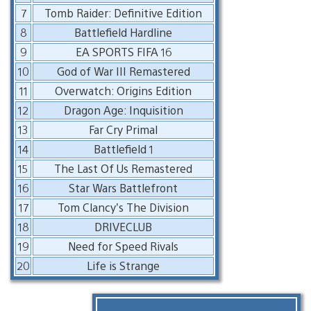
7
Tomb Raider: Definitive Edition
8
Battlefield Hardline
9
EA SPORTS FIFA 16
10
God of War III Remastered
11
Overwatch: Origins Edition
12
Dragon Age: Inquisition
13
Far Cry Primal
14
Battlefield 1
15
The Last Of Us Remastered
16
Star Wars Battlefront
17
Tom Clancy’s The Division
18
DRIVECLUB
19
Need for Speed Rivals
20
Life is Strange