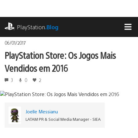
Ir
para
o
playstation.com
conteúdo
PlayStation
.Blog
MEN
06/01/2017
PlayStation Store: Os Jogos Mais
Vendidos em 2016
3
0
2
Joelle Messianu
LATAM PR & Social Media Manager - SIEA