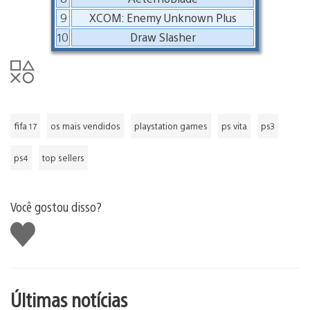
9
XCOM: Enemy Unknown Plus
10
Draw Slasher
fifa 17
os mais vendidos
playstation games
ps vita
ps3
ps4
top sellers
Você gostou disso?
Curtir
Últimas notícias