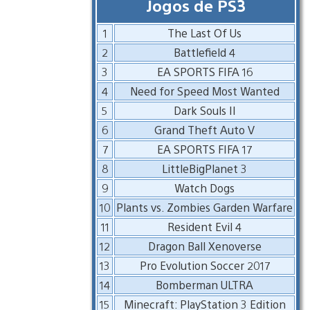
Jogos de PS3
1
The Last Of Us
2
Battlefield 4
3
EA SPORTS FIFA 16
4
Need for Speed Most Wanted
5
Dark Souls II
6
Grand Theft Auto V
7
EA SPORTS FIFA 17
8
LittleBigPlanet 3
9
Watch Dogs
10
Plants vs. Zombies Garden Warfare
11
Resident Evil 4
12
Dragon Ball Xenoverse
13
Pro Evolution Soccer 2017
14
Bomberman ULTRA
15
Minecraft: PlayStation 3 Edition