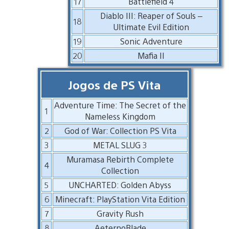
17
Battlefield 4
Diablo III: Reaper of Souls –
18
Ultimate Evil Edition
19
Sonic Adventure
20
Mafia II
Jogos de PS Vita
Adventure Time: The Secret of the
1
Nameless Kingdom
2
God of War: Collection PS Vita
3
METAL SLUG 3
Muramasa Rebirth Complete
4
Collection
5
UNCHARTED: Golden Abyss
6
Minecraft: PlayStation Vita Edition
7
Gravity Rush
8
AeternoBlade