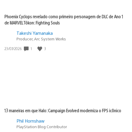
Phoenix Cyclops revelado como primeiro personagem de DLC de Ano 1
de MARVEL Tōkon: Fighting Souls
Takeshi Yamanaka
Producer, Arc System Works
1
3
Data
23/07/2026
de
publicação:
13 maneiras em que Halo: Campaign Evolved moderniza o FPS icônico
Phil Hornshaw
PlayStation Blog Contributor