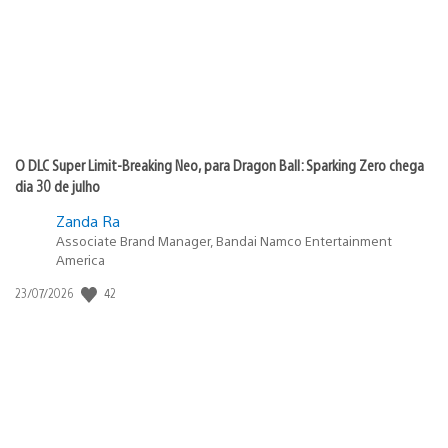
O DLC Super Limit-Breaking Neo, para Dragon Ball: Sparking Zero chega
dia 30 de julho
Zanda Ra
Associate Brand Manager, Bandai Namco Entertainment
America
42
Data
23/07/2026
de
publicação: