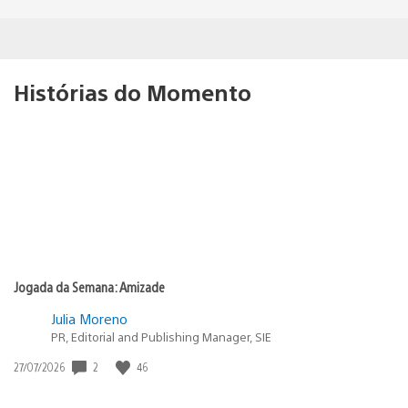
Histórias do Momento
Jogada da Semana: Amizade
Julia Moreno
PR, Editorial and Publishing Manager, SIE
2
46
Data
27/07/2026
de
publicação: