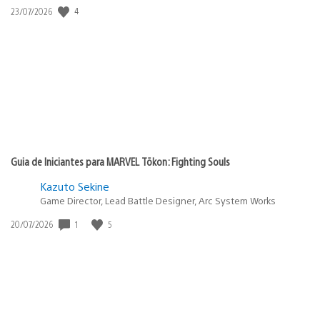
4
Data
23/07/2026
de
publicação:
Guia de Iniciantes para MARVEL Tōkon: Fighting Souls
Kazuto Sekine
Game Director, Lead Battle Designer, Arc System Works
1
5
Data
20/07/2026
de
publicação: