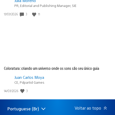
Julia Moreno
PR, Editorial and Publishing Manager, SIE
3
11
Data
17/07/2026
de
publicação:
Coloratura: criando um universo onde os sons são seu único guia
Juan Carlos Moya
CE, Pdpartid Games
3
Data
14/07/2026
de
publicação:
Voltar ao topo
Portuguese (Br)
Selecione
Região
uma
atual: