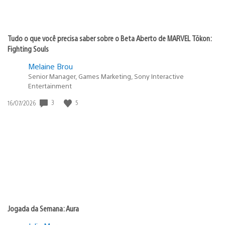
Tudo o que você precisa saber sobre o Beta Aberto de MARVEL Tōkon:
Fighting Souls
Melaine Brou
Senior Manager, Games Marketing, Sony Interactive
Entertainment
3
5
Data
16/07/2026
de
publicação:
Jogada da Semana: Aura