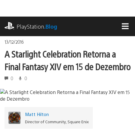
Ir
para
o
playstation.com
conteúdo
PlayStation
.Blog
MEN
13/12/2016
A Starlight Celebration Retorna a
Final Fantasy XIV em 15 de Dezembro
0
0
Matt Hilton
Director of Community, Square Enix