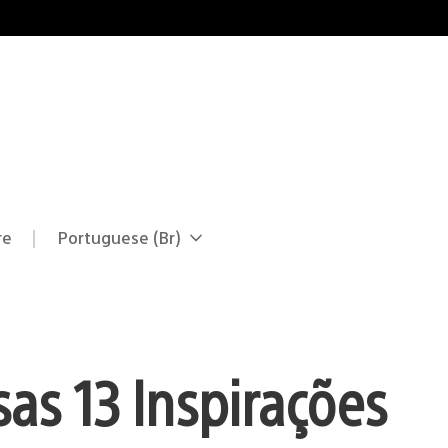
re
Portuguese (Br)
Selecione
Região
uma
atual:
região
as 13 Inspirações