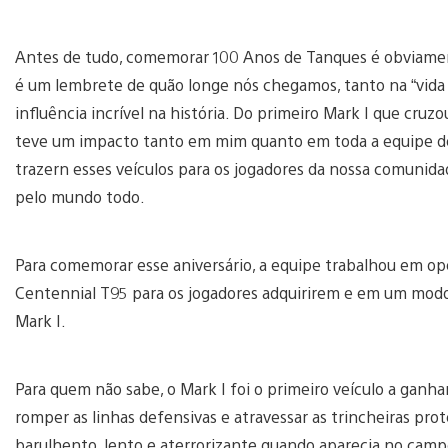
Antes de tudo, comemorar 100 Anos de Tanques é obviamen
é um lembrete de quão longe nós chegamos, tanto na “vida 
influência incrível na história. Do primeiro Mark I que cruzo
teve um impacto tanto em mim quanto em toda a equipe d
trazern esses veículos para os jogadores da nossa comunid
pelo mundo todo.
Para comemorar esse aniversário, a equipe trabalhou em o
Centennial T95 para os jogadores adquirirem e em um modo
Mark I.
Para quem não sabe, o Mark I foi o primeiro veículo a ganhar
romper as linhas defensivas e atravessar as trincheiras pro
barulhento, lento e aterrorizante quando aparecia no camp