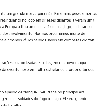
te um grande marco para nós. Para mim, pessoalmente,
real” quanto no jogo em si; esses gigantes tiveram uma
u a Europa à lista atual de veículos no jogo, cada tanque
e desenvolvimento. Nós nos orgulhamos muito de
ade e amamos vê-los sendo usados em combates digitais
perações customizadas espciais, em um novo tanque
 de evento novo em folha estrelando o próprio tanque
 o apelido de “tanque”. Seu trabalho principal era
tegendo os soldados do fogo inimigo. Ele era grande,
o de batalha.