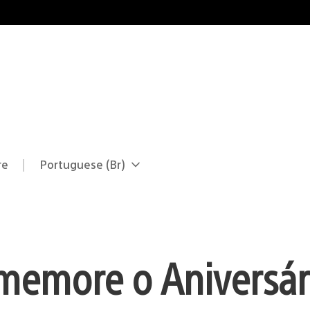
re
Portuguese (Br)
Selecione
Região
uma
atual:
região
omemore o Aniversár