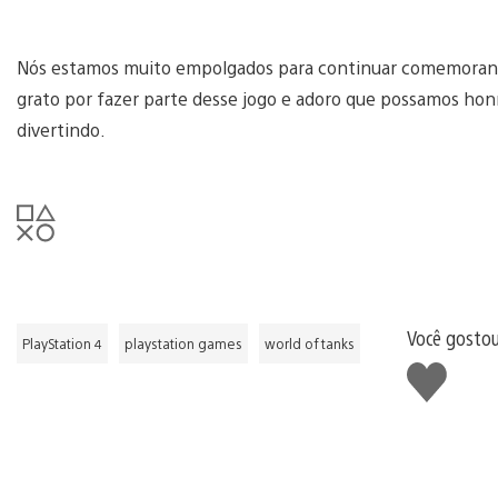
Nós estamos muito empolgados para continuar comemorand
grato por fazer parte desse jogo e adoro que possamos honr
divertindo.
Você gostou
PlayStation 4
playstation games
world of tanks
Curtir