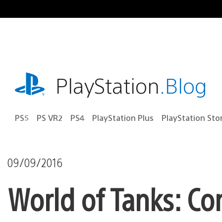
Ir
para
o
conteúdo
playstation.com
PlayStation
.Blog
PS5
PS VR2
PS4
PlayStation Plus
PlayStation Sto
09/09/2016
World of Tanks: C