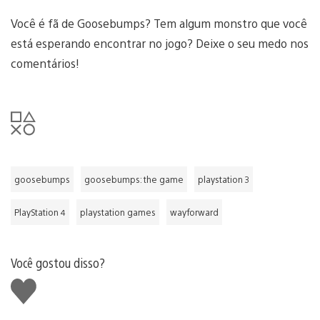
Você é fã de Goosebumps? Tem algum monstro que você
está esperando encontrar no jogo? Deixe o seu medo nos
comentários!
goosebumps
goosebumps: the game
playstation 3
PlayStation 4
playstation games
wayforward
Você gostou disso?
Curtir