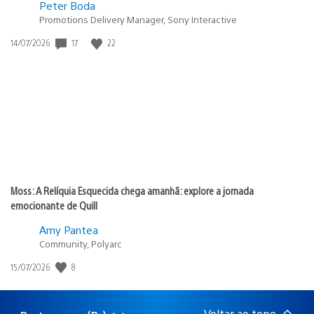
Peter Boda
Promotions Delivery Manager, Sony Interactive
17
22
Data
14/07/2026
de
publicação:
Moss: A Relíquia Esquecida chega amanhã: explore a jornada
emocionante de Quill
Amy Pantea
Community, Polyarc
8
Data
15/07/2026
de
publicação:
Voltar ao topo