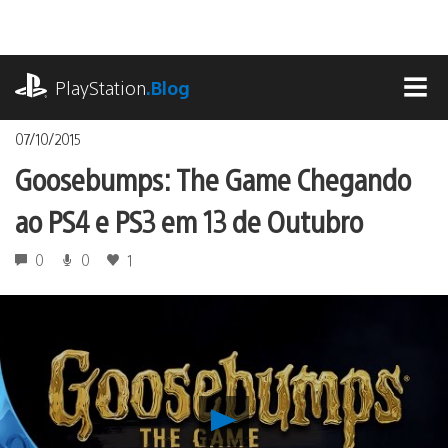
Ir
para
o
playstation.com
conteúdo
PlayStation
.Blog
MEN
07/10/2015
Goosebumps: The Game Chegando
ao PS4 e PS3 em 13 de Outubro
0
0
1
Reproduzir
Goosebumps: