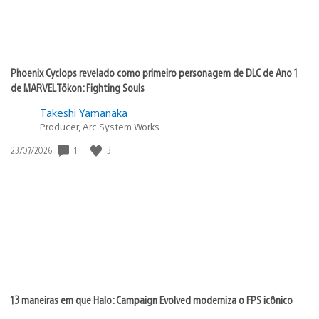
Phoenix Cyclops revelado como primeiro personagem de DLC de Ano 1
de MARVEL Tōkon: Fighting Souls
Takeshi Yamanaka
Producer, Arc System Works
1
3
Data
23/07/2026
de
publicação:
13 maneiras em que Halo: Campaign Evolved moderniza o FPS icônico