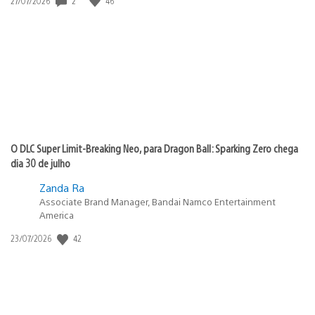
2
46
Data
27/07/2026
de
publicação:
O DLC Super Limit-Breaking Neo, para Dragon Ball: Sparking Zero chega
dia 30 de julho
Zanda Ra
Associate Brand Manager, Bandai Namco Entertainment
America
42
Data
23/07/2026
de
publicação: