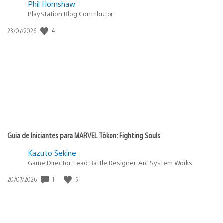
Phil Hornshaw
PlayStation Blog Contributor
4
Data
23/07/2026
de
publicação:
Guia de Iniciantes para MARVEL Tōkon: Fighting Souls
Kazuto Sekine
Game Director, Lead Battle Designer, Arc System Works
1
5
Data
20/07/2026
de
publicação: