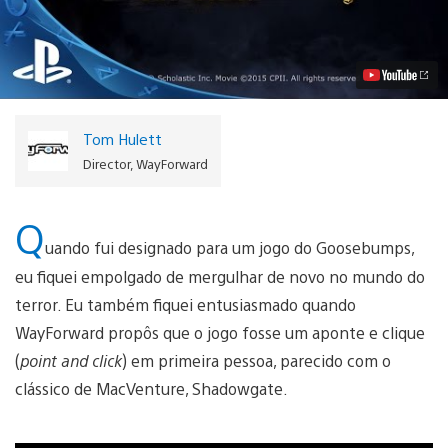
The
Game
Chegando
ao
PS4
e
PS3
em
Tom Hulett
13
de
Director, WayForward
Outubro
Vídeo
Q
uando fui designado para um jogo do Goosebumps,
eu fiquei empolgado de mergulhar de novo no mundo do
terror. Eu também fiquei entusiasmado quando
WayForward propôs que o jogo fosse um aponte e clique
(
point and click
) em primeira pessoa, parecido com o
clássico de MacVenture, Shadowgate.