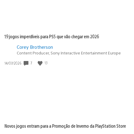
19 jogos imperdíveis para PS5 que vão chegar em 2026
Corey Brotherson
Content Producer, Sony Interactive Entertainment Europe
7
13
Data
14/07/2026
de
publicação:
Novos jogos entram para a Promoção de Inverno da PlayStation Store