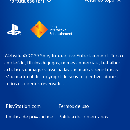
Portuguese (Br)
Selecione
Região
uma
atual:
região
Sony
Interactive
Entertainment
Website © 2026 Sony Interactive Entertainment. Todo o
conteúdo, títulos de jogos, nomes comerciais, trabalhos
artísticos e imagens associadas são
marcas registradas
e/ou material de copyright de seus respectivos donos
.
Todos os direitos reservados.
PlayStation.com
Termos de uso
Política de privacidade
Política de comentários