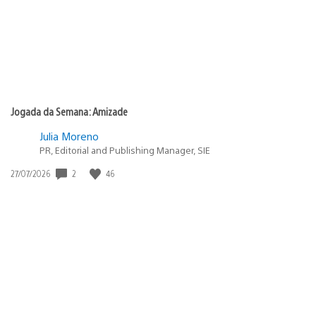
Jogada da Semana: Amizade
Julia Moreno
PR, Editorial and Publishing Manager, SIE
2
46
Data
27/07/2026
de
publicação: