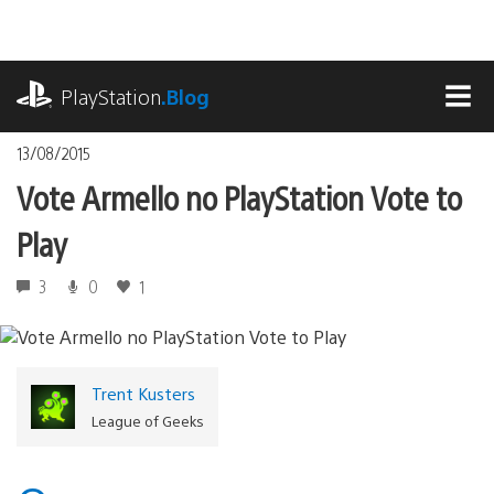
Ir
para
o
playstation.com
conteúdo
PlayStation
.Blog
MEN
13/08/2015
Vote Armello no PlayStation Vote to
Play
3
0
1
Trent Kusters
League of Geeks