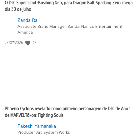
O DLC Super Limit-Breaking Neo, para Dragon Ball: Sparking Zero chega
dia 30 de julho
Zanda Ra
Associate Brand Manager, Bandai Namco Entertainment
America
42
Data
23/07/2026
de
publicação:
Phoenix Cyclops revelado como primeiro personagem de DLC de Ano 1
de MARVEL Tōkon: Fighting Souls
Takeshi Yamanaka
Producer, Arc System Works