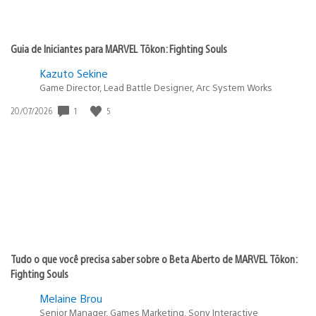
Guia de Iniciantes para MARVEL Tōkon: Fighting Souls
Kazuto Sekine
Game Director, Lead Battle Designer, Arc System Works
1
5
Data
20/07/2026
de
publicação:
Tudo o que você precisa saber sobre o Beta Aberto de MARVEL Tōkon:
Fighting Souls
Melaine Brou
Senior Manager, Games Marketing, Sony Interactive