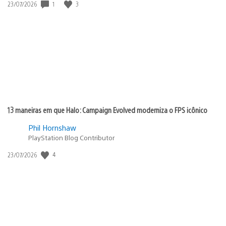
1
3
Data
23/07/2026
de
publicação:
13 maneiras em que Halo: Campaign Evolved moderniza o FPS icônico
Phil Hornshaw
PlayStation Blog Contributor
4
Data
23/07/2026
de
publicação: