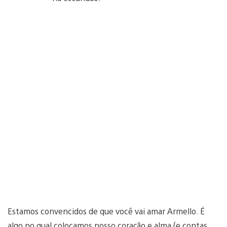
Estamos convencidos de que você vai amar Armello. É
algo no qual colocamos nosso coração e alma (e contas