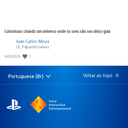
Coloratura: criando um universo onde os sons são seu único guia
Juan Carlos Moya
CE, Pdpartid Games
3
Data
14/07/2026
de
publicação:
Voltar ao topo
Portuguese (Br)
Selecione
Região
uma
atual:
região
Sony
Interactive
Entertainment