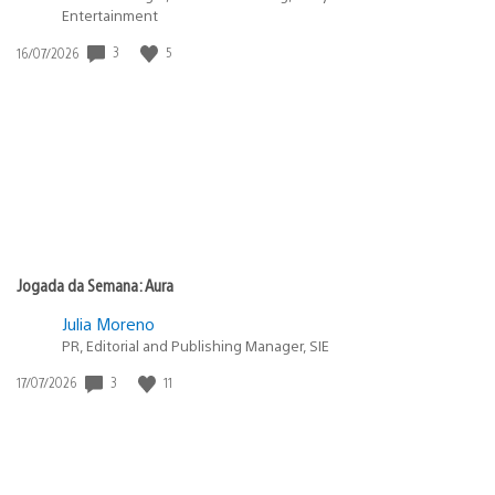
Entertainment
3
5
Data
16/07/2026
de
publicação:
Jogada da Semana: Aura
Julia Moreno
PR, Editorial and Publishing Manager, SIE
3
11
Data
17/07/2026
de
publicação: