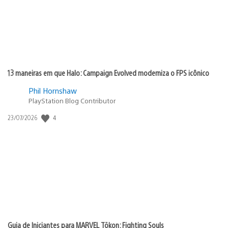
13 maneiras em que Halo: Campaign Evolved moderniza o FPS icônico
Phil Hornshaw
PlayStation Blog Contributor
4
Data
23/07/2026
de
publicação:
Guia de Iniciantes para MARVEL Tōkon: Fighting Souls