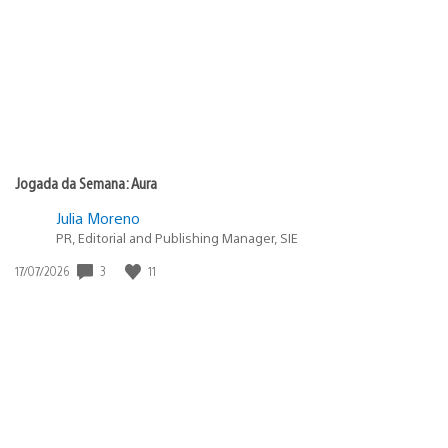
publicação:
Jogada da Semana: Aura
Julia Moreno
PR, Editorial and Publishing Manager, SIE
3
11
Data
17/07/2026
de
publicação: