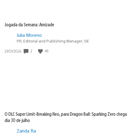
Jogada da Semana: Amizade
Julia Moreno
PR, Editorial and Publishing Manager, SIE
2
46
Data
27/07/2026
de
publicação:
O DLC Super Limit-Breaking Neo, para Dragon Ball: Sparking Zero chega
dia 30 de julho
Zanda Ra