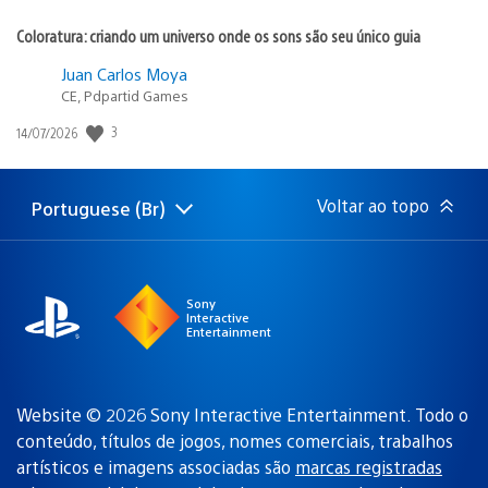
Coloratura: criando um universo onde os sons são seu único guia
Juan Carlos Moya
CE, Pdpartid Games
3
Data
14/07/2026
de
publicação:
Voltar ao topo
Portuguese (Br)
Selecione
Região
uma
atual:
região
Sony
Interactive
Entertainment
Website © 2026 Sony Interactive Entertainment. Todo o
conteúdo, títulos de jogos, nomes comerciais, trabalhos
artísticos e imagens associadas são
marcas registradas