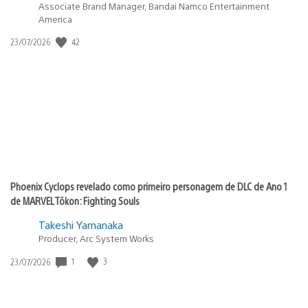
Associate Brand Manager, Bandai Namco Entertainment
America
42
Data
23/07/2026
de
publicação:
Phoenix Cyclops revelado como primeiro personagem de DLC de Ano 1
de MARVEL Tōkon: Fighting Souls
Takeshi Yamanaka
Producer, Arc System Works
1
3
Data
23/07/2026
de
publicação: