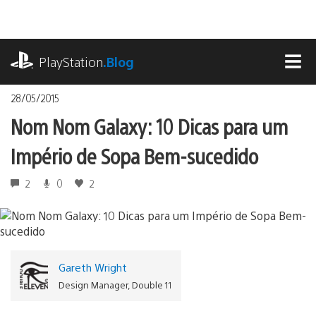
Ir
para
o
playstation.com
conteúdo
PlayStation
.Blog
MEN
28/05/2015
Nom Nom Galaxy: 10 Dicas para um
Império de Sopa Bem-sucedido
2
0
2
Gareth Wright
Design Manager, Double 11