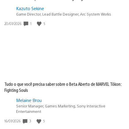
Kazuto Sekine
Game Director, Lead Battle Designer, Arc System Works
1
5
Data
20/07/2026
de
publicação:
Tudo o que você precisa saber sobre o Beta Aberto de MARVEL Tōkon:
Fighting Souls
Melaine Brou
Senior Manager, Games Marketing, Sony Interactive
Entertainment
3
5
Data
16/07/2026
de