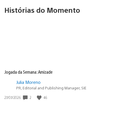
Histórias do Momento
Jogada da Semana: Amizade
Julia Moreno
PR, Editorial and Publishing Manager, SIE
2
46
Data
27/07/2026
de
publicação: