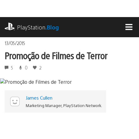
Ir
para
o
playstation.com
conteúdo
PlayStation
.Blog
MEN
13/05/2015
Promoção de Filmes de Terror
5
0
2
James Cullen
Marketing Manager, PlayStation Network.