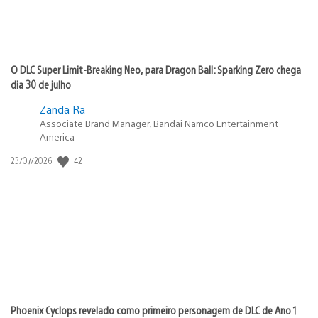
O DLC Super Limit-Breaking Neo, para Dragon Ball: Sparking Zero chega
dia 30 de julho
Zanda Ra
Associate Brand Manager, Bandai Namco Entertainment
America
42
Data
23/07/2026
de
publicação:
Phoenix Cyclops revelado como primeiro personagem de DLC de Ano 1