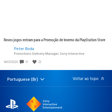
Novos jogos entram para a Promoção de Inverno da PlayStation Store
Peter Boda
Promotions Delivery Manager, Sony Interactive
17
22
Data
14/07/2026
de
publicação:
Voltar ao topo
Portuguese (Br)
Selecione
Região
uma
atual:
região
Sony
Interactive
Entertainment