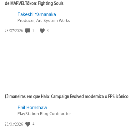
de MARVEL Tōkon: Fighting Souls
Takeshi Yamanaka
Producer, Arc System Works
1
3
Data
23/07/2026
de
publicação:
13 maneiras em que Halo: Campaign Evolved moderniza o FPS icônico
Phil Hornshaw
PlayStation Blog Contributor
4
Data
23/07/2026
de
publicação: