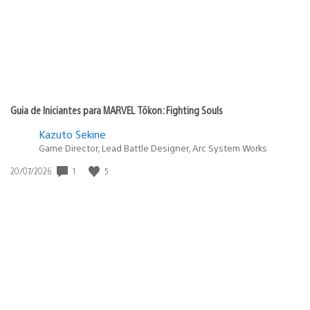
Guia de Iniciantes para MARVEL Tōkon: Fighting Souls
Kazuto Sekine
Game Director, Lead Battle Designer, Arc System Works
1
5
Data
20/07/2026
de
publicação: