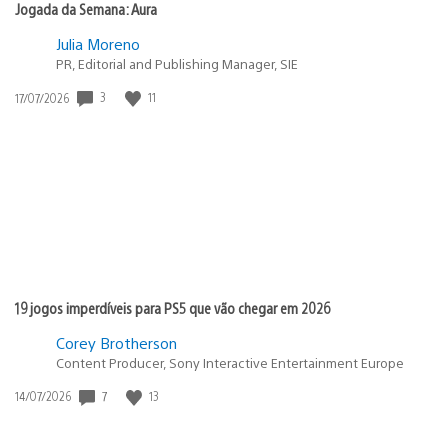
Jogada da Semana: Aura
Julia Moreno
PR, Editorial and Publishing Manager, SIE
3
11
Data
17/07/2026
de
publicação:
19 jogos imperdíveis para PS5 que vão chegar em 2026
Corey Brotherson
Content Producer, Sony Interactive Entertainment Europe
7
13
Data
14/07/2026
de
publicação: