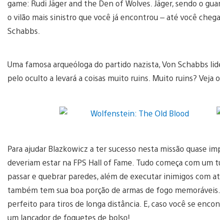
game: Rudi Jäger and the Den of Wolves. Jäger, sendo o gua
o vilão mais sinistro que você já encontrou – até você cheg
Schabbs.
Uma famosa arqueóloga do partido nazista, Von Schabbs lide
pelo oculto a levará a coisas muito ruins. Muito ruins? Veja
Para ajudar Blazkowicz a ter sucesso nesta missão quase im
deveriam estar na FPS Hall of Fame. Tudo começa com um tu
passar e quebrar paredes, além de executar inimigos com a
também tem sua boa porção de armas de fogo memoráveis. 
perfeito para tiros de longa distância. E, caso você se enc
um lançador de foguetes de bolso!