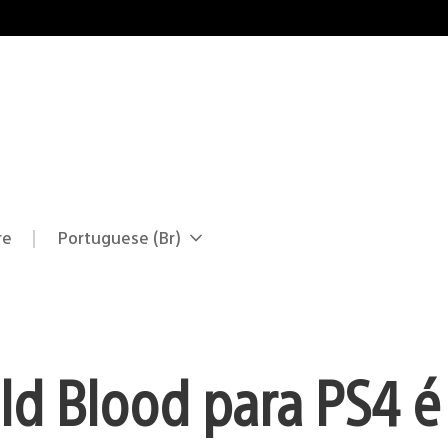
re
Portuguese (Br)
Selecione
Região
uma
atual:
região
ld Blood para PS4 é