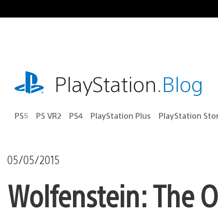
Ir
para
o
conteúdo
playstation.com
PlayStation
.Blog
PS5
PS VR2
PS4
PlayStation Plus
PlayStation Sto
05/05/2015
Wolfenstein: The O