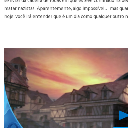
se livrar da cadeira de rodas em que esteve confinado há d
matar nazistas. Aparentemente, algo impossível… mas quan
hoje, você irá entender que é um dia como qualquer outro n