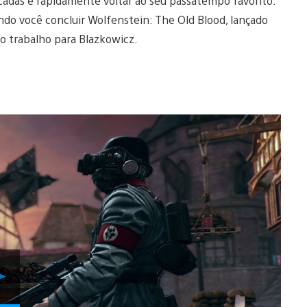
écadas e rapidamente voltar ao seu passatempo favorito:
do você concluir Wolfenstein: The Old Blood, lançado
o trabalho para Blazkowicz.
Reproduzir
Vídeo