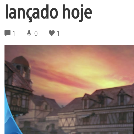
lançado hoje
1
0
1