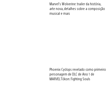
Marvel’s Wolverine: trailer da história,
arte nova, detalhes sobre a composição
musical e mais
Phoenix Cyclops revelado como primeiro
personagem de DLC de Ano 1 de
MARVEL Tōkon: Fighting Souls