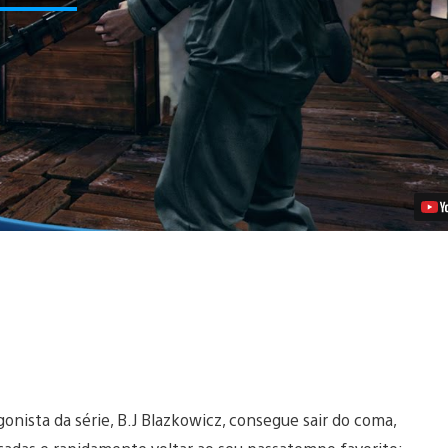
Old
Blood
para
PS4
é
lançado
hoje
Vídeo
nista da série, B.J Blazkowicz, consegue sair do coma,