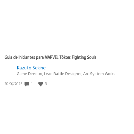
publicação:
Guia de Iniciantes para MARVEL Tōkon: Fighting Souls
Kazuto Sekine
Game Director, Lead Battle Designer, Arc System Works
1
5
Data
20/07/2026
de
publicação: