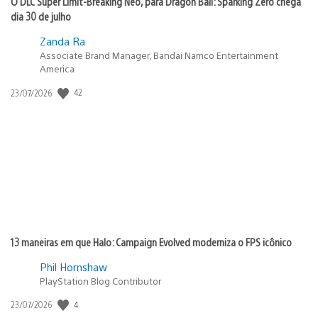
O DLC Super Limit-Breaking Neo, para Dragon Ball: Sparking Zero chega
dia 30 de julho
Zanda Ra
Associate Brand Manager, Bandai Namco Entertainment
America
42
Data
23/07/2026
de
publicação:
13 maneiras em que Halo: Campaign Evolved moderniza o FPS icônico
Phil Hornshaw
PlayStation Blog Contributor
4
Data
23/07/2026
de