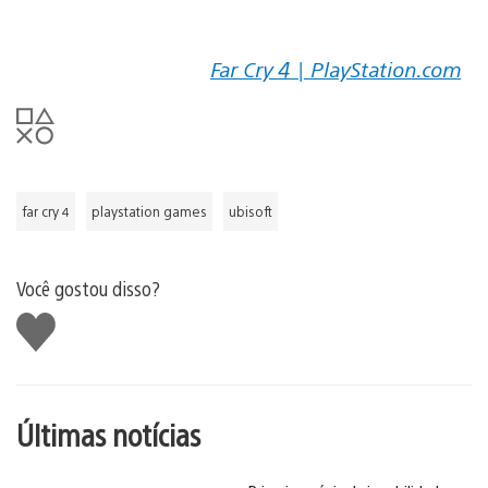
Far Cry 4 | PlayStation.com
far cry 4
playstation games
ubisoft
Você gostou disso?
Curtir
Últimas notícias