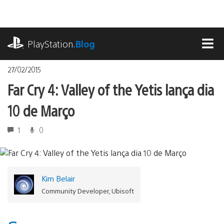
Ir
para
o
playstation.com
conteúdo
PlayStation
.Blog
MEN
27/02/2015
Far Cry 4: Valley of the Yetis lança dia
10 de Março
1
0
Kim Belair
Community Developer, Ubisoft