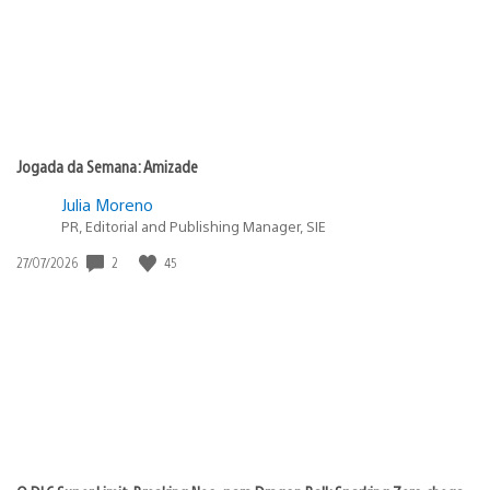
Jogada da Semana: Amizade
Julia Moreno
PR, Editorial and Publishing Manager, SIE
2
45
Data
27/07/2026
de
publicação: