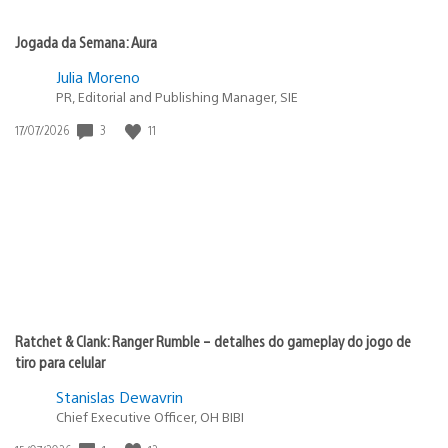
Jogada da Semana: Aura
Julia Moreno
PR, Editorial and Publishing Manager, SIE
3
11
Data
17/07/2026
de
publicação:
Ratchet & Clank: Ranger Rumble – detalhes do gameplay do jogo de
tiro para celular
Stanislas Dewavrin
Chief Executive Officer, OH BIBI