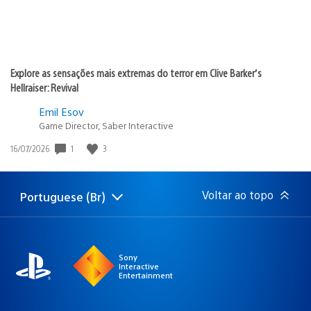
Explore as sensações mais extremas do terror em Clive Barker’s
Hellraiser: Revival
Emil Esov
Game Director, Saber Interactive
1
3
Data
16/07/2026
de
publicação:
Voltar ao topo
Portuguese (Br)
Selecione
Região
uma
atual:
região
Sony
Interactive
Entertainment