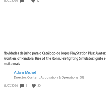
1
12
Data
15/07/2026
de
publicação:
Novidades de julho para o Catálogo de Jogos PlayStation Plus: Avatar:
Frontiers of Pandora, Rise of the Ronin, Firefighting Simulator: Ignite e
muito mais
Adam Michel
Director, Content Acquisition & Operations, SIE
4
20
Data
15/07/2026
de
publicação: