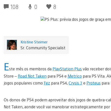
108
0
8
Kristine Steimer
Sr. Community Specialist
E
ste mês os membros da
PlayStation Plus
vão receber doi
Store –
Road Not Taken
para PS4 e
Metrico
para PS Vita. A
jogos populares como
Fez
para PS4,
Crysis 3
e
Proteus
para
Os donos de PS4 podem aproveitar dois jogos de quebra-ca
Not Taken, aonde você vai manobrar estrategicamente por 