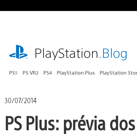
Ir
para
o
conteúdo
playstation.com
PlayStation
.Blog
PS5
PS VR2
PS4
PlayStation Plus
PlayStation Sto
30/07/2014
PS Plus: prévia do