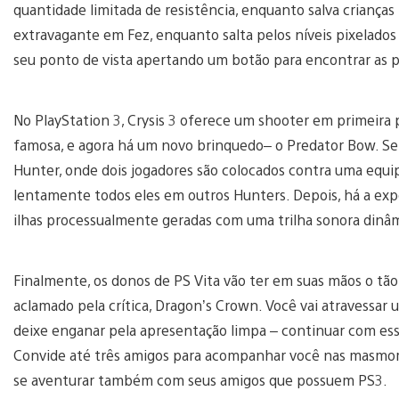
quantidade limitada de resistência, enquanto salva criança
extravagante em Fez, enquanto salta pelos níveis pixelad
seu ponto de vista apertando um botão para encontrar as
No PlayStation 3, Crysis 3 oferece um shooter em primeir
famosa, e agora há um novo brinquedo– o Predator Bow. S
Hunter, onde dois jogadores são colocados contra uma equi
lentamente todos eles em outros Hunters. Depois, há a expe
ilhas processualmente geradas com uma trilha sonora dinâm
Finalmente, os donos de PS Vita vão ter em suas mãos o tã
aclamado pela crítica, Dragon’s Crown. Você vai atravessar
deixe enganar pela apresentação limpa – continuar com ess
Convide até três amigos para acompanhar você nas masmorr
se aventurar também com seus amigos que possuem PS3.