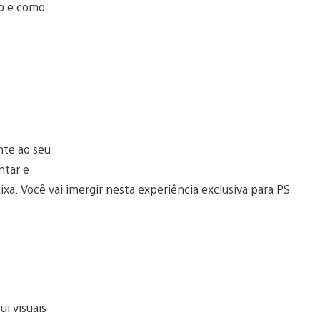
do e como
nte ao seu
ntar e
aixa. Você vai imergir nesta experiência exclusiva para PS
i visuais