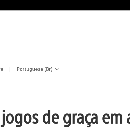
re
Portuguese (Br)
Selecione
Região
uma
atual:
região
s jogos de graça em