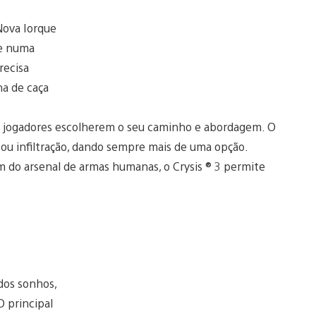
 Nova Iorque
se numa
recisa
na de caça
r os jogadores escolherem o seu caminho e abordagem. O
 ou infiltração, dando sempre mais de uma opção.
lém do arsenal de armas humanas, o Crysis ® 3 permite
dos sonhos,
O principal