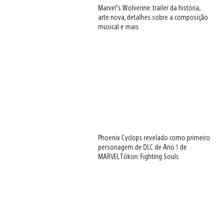
Marvel’s Wolverine: trailer da história,
arte nova, detalhes sobre a composição
musical e mais
Phoenix Cyclops revelado como primeiro
personagem de DLC de Ano 1 de
MARVEL Tōkon: Fighting Souls