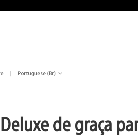
re
Portuguese (Br)
Selecione
Região
uma
atual:
região
Deluxe de graça pa