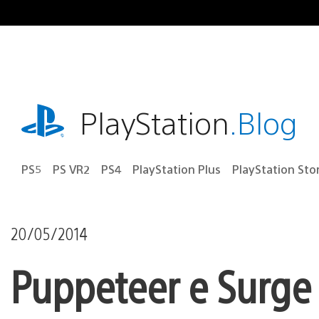
Ir
para
o
conteúdo
playstation.com
PlayStation
.Blog
PS5
PS VR2
PS4
PlayStation Plus
PlayStation Sto
20/05/2014
Puppeteer e Surge 