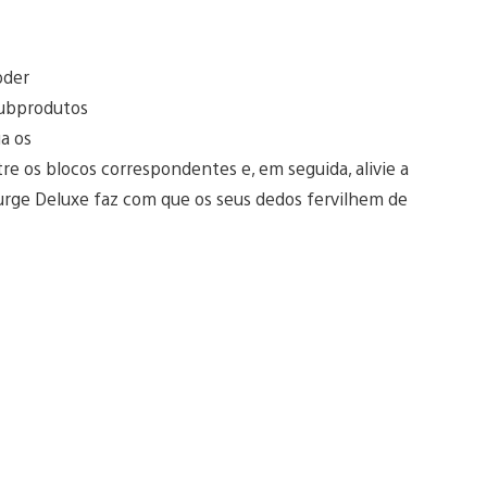
oder
 subprodutos
a os
re os blocos correspondentes e, em seguida, alivie a
rge Deluxe faz com que os seus dedos fervilhem de