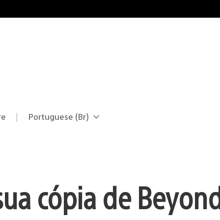
re
Portuguese (Br)
Selecione
Região
uma
atual:
região
sua cópia de Beyond