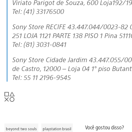
Viriato Parigot de Souza, 600 Loja192/19
Tel: (41) 33176500
Sony Store RECIFE 43.447.044/0023-82 0497803-01 Av. Republica do Líbano,
251 LOJA 1121 PARTE 138 PISO 1 Pina 5111
Tel: (81) 3031-0841
Sony Store Cidade Jardim 43.447.055/0012-20 149.820.730.119 Av. Magalhães
de Castro, 12000 – Loja 04 1° piso Buta
Tel: 55 11 2196-9545
Você gostou disso?
beyond: two souls
playstation brasil