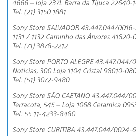
4666 – loja 237L Barra da Tijuca 22640-1
Tel: (21) 3150 1881
Sony Store SALVADOR 43.447.044/0016-53 Av. Tancredo Neves, nº 3133 – Loja
1131 / 1132 Caminho das Árvores 41820-
Tel: (71) 3878-2212
Sony Store PORTO ALEGRE 43.447.044/0017-34 096/3367781 Av. Diário de
Noticias, 300 Loja 1104 Cristal 98010-08
Tel: (51) 3072-9480
Sony Store SÂO CAETANO 43.447.044/0019-04 636.171.404.113 Alameda
Terracota, 545 – Loja 1068 Ceramica 095
Tel: 55 11-4233-8480
Sony Store CURITIBA 43.447.044/0024-63 90612889-69 Rua Professor Pedro