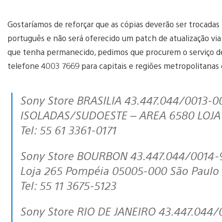
Gostaríamos de reforçar que as cópias deverão ser trocadas
português e não será oferecido um patch de atualização via
que tenha permanecido, pedimos que procurem o serviço d
telefone 4003 7669 para capitais e regiões metropolitanas
Sony Store BRASILIA 43.447.044/0013-00 750.482.000.288 ST SETOR AREAS
ISOLADAS/SUDOESTE – AREA 6580 LOJA 17
Tel: 55 61 3361-0171
Sony Store BOURBON 43.447.044/0014-91 148.520.938.115 Rua Turiassu, 2100 –
Loja 265 Pompéia 05005-000 São Paulo
Tel: 55 11 3675-5123
Sony Store RIO DE JANEIRO 43.447.044/0015-72 78. 736.402 Av. Das Américas,