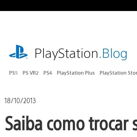
Ir
para
o
conteúdo
playstation.com
PlayStation
.Blog
PS5
PS VR2
PS4
PlayStation Plus
PlayStation Sto
18/10/2013
Saiba como trocar 