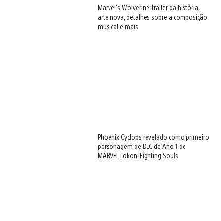
Marvel’s Wolverine: trailer da história,
arte nova, detalhes sobre a composição
musical e mais
Phoenix Cyclops revelado como primeiro
personagem de DLC de Ano 1 de
MARVEL Tōkon: Fighting Souls