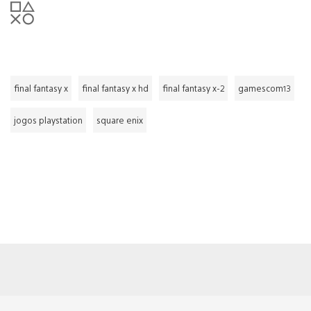
final fantasy x
final fantasy x hd
final fantasy x-2
gamescom13
jogos playstation
square enix