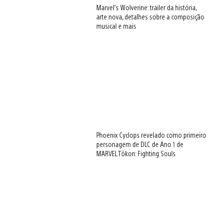
Marvel’s Wolverine: trailer da história,
arte nova, detalhes sobre a composição
musical e mais
Phoenix Cyclops revelado como primeiro
personagem de DLC de Ano 1 de
MARVEL Tōkon: Fighting Souls