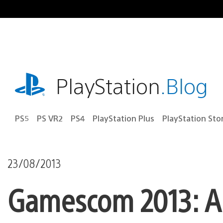
Ir
para
o
conteúdo
playstation.com
PlayStation
.Blog
PS5
PS VR2
PS4
PlayStation Plus
PlayStation Sto
23/08/2013
Gamescom 2013: A 