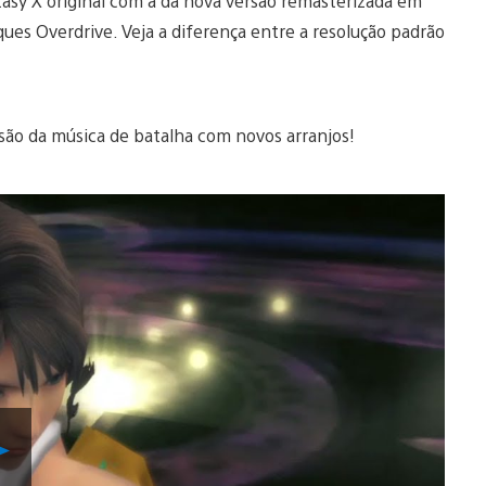
tasy X original com a da nova versão remasterizada em
es Overdrive. Veja a diferença entre a resolução padrão
são da música de batalha com novos arranjos!
Reproduzir
Vídeo