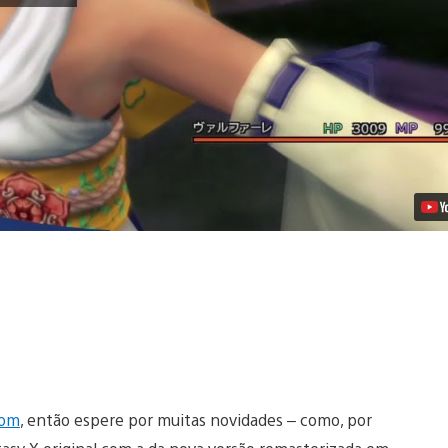
A
Música
Remasterizada
de
Final
Fantasy
X
HD
Vídeo
com
, então espere por muitas novidades – como, por