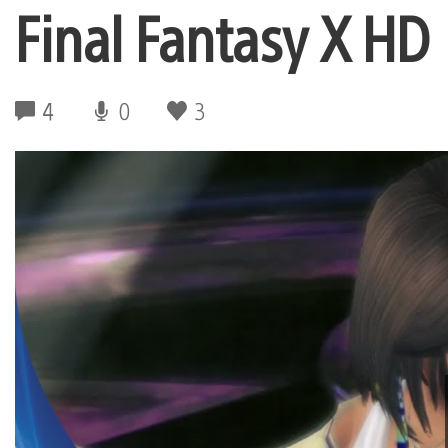
Final Fantasy X HD
4
0
3