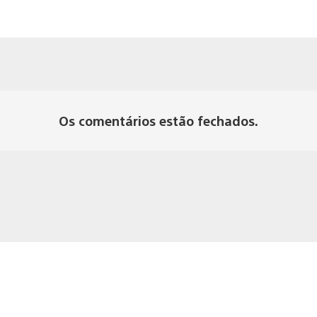
Os comentários estão fechados.