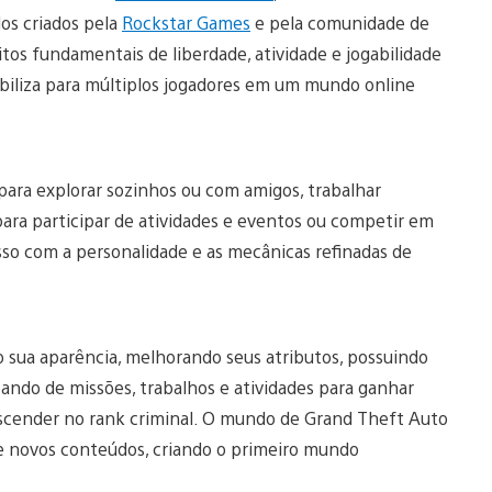
os criados pela
Rockstar Games
e pela comunidade de
os fundamentais de liberdade, atividade e jogabilidade
biliza para múltiplos jogadores em um mundo online
para explorar sozinhos ou com amigos, trabalhar
ra participar de atividades e eventos ou competir em
sso com a personalidade e as mecânicas refinadas de
 sua aparência, melhorando seus atributos, possuindo
ando de missões, trabalhos e atividades para ganhar
ascender no rank criminal. O mundo de Grand Theft Auto
e novos conteúdos, criando o primeiro mundo