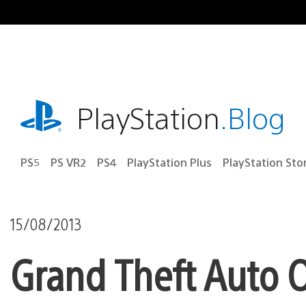
Ir
para
o
conteúdo
playstation.com
PlayStation
.Blog
PS5
PS VR2
PS4
PlayStation Plus
PlayStation Sto
15/08/2013
Grand Theft Auto 