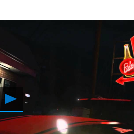
Reproduzir
Grand
Theft
Auto
Online
Revelado
Vídeo