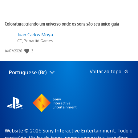
Coloratura: criando um universo onde os sons são seu único guia
Juan Carlos Moya
CE, Pdpartid Games
3
Data
14/07/2026
de
publicação:
Voltar ao topo
Portuguese (Br)
Selecione
Região
uma
atual:
região
Sony
Interactive
Entertainment
Website © 2026 Sony Interactive Entertainment. Todo o
conteúdo, títulos de jogos, nomes comerciais, trabalhos