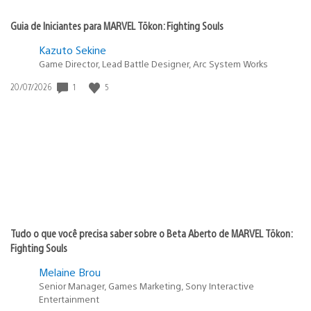
Guia de Iniciantes para MARVEL Tōkon: Fighting Souls
Kazuto Sekine
Game Director, Lead Battle Designer, Arc System Works
1
5
Data
20/07/2026
de
publicação:
Tudo o que você precisa saber sobre o Beta Aberto de MARVEL Tōkon:
Fighting Souls
Melaine Brou
Senior Manager, Games Marketing, Sony Interactive
Entertainment