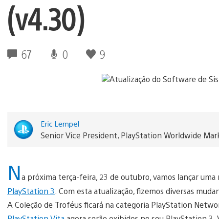
(v4.30)
67
0
9
Eric Lempel
Senior Vice President, PlayStation Worldwide Mark
N
a próxima terça-feira, 23 de outubro, vamos lançar uma 
PlayStation 3
. Com esta atualização, fizemos diversas muda
A Coleção de Troféus ficará na categoria PlayStation Netw
PlayStation Vita
agora serão exibidos no seu PlayStation 3.