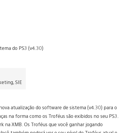
eting, SIE
nova atualização do software de sistema (v4.30) para o
nças na forma como os Troféus são exibidos no seu PS3.
ork na XMB. Os Troféus que você ganhar jogando
 Você também poderá ver o seu nível de Troféus atual e