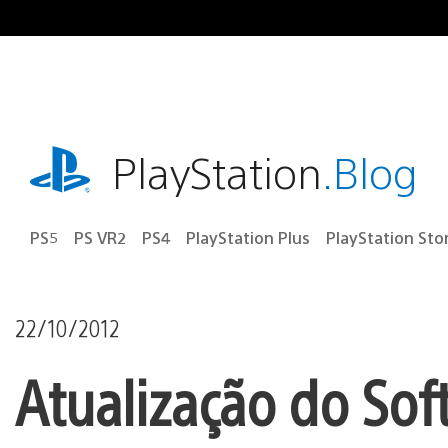
Ir
para
o
conteúdo
playstation.com
PlayStation
.Blog
PS5
PS VR2
PS4
PlayStation Plus
PlayStation Sto
22/10/2012
Atualização do Sof