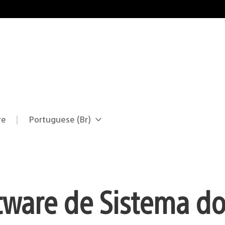
re
Portuguese (Br)
Selecione
Região
uma
atual:
região
tware de Sistema d