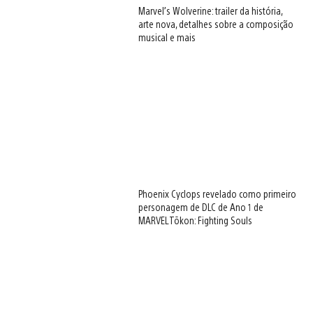
Marvel’s Wolverine: trailer da história,
arte nova, detalhes sobre a composição
musical e mais
Phoenix Cyclops revelado como primeiro
personagem de DLC de Ano 1 de
MARVEL Tōkon: Fighting Souls