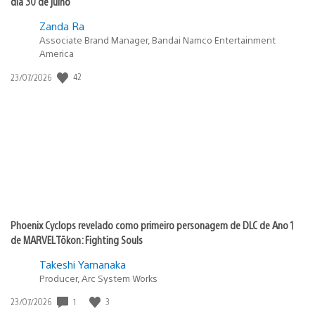
dia 30 de julho
Zanda Ra
Associate Brand Manager, Bandai Namco Entertainment
America
42
Data
23/07/2026
de
publicação:
Phoenix Cyclops revelado como primeiro personagem de DLC de Ano 1
de MARVEL Tōkon: Fighting Souls
Takeshi Yamanaka
Producer, Arc System Works
1
3
Data
23/07/2026
de