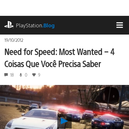
Ir
para
o
playstation.com
conteúdo
PlayStation
.Blog
MEN
19/10/2012
Need for Speed: Most Wanted – 4
Coisas Que Você Precisa Saber
18
0
9
Reproduzir
Need