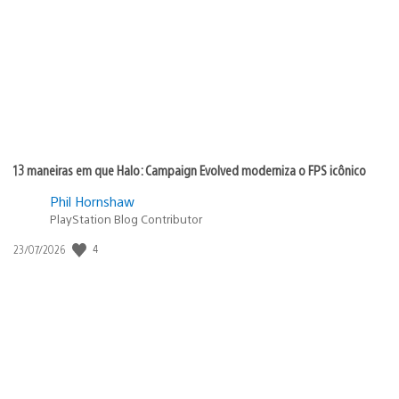
publicação:
13 maneiras em que Halo: Campaign Evolved moderniza o FPS icônico
Phil Hornshaw
PlayStation Blog Contributor
4
Data
23/07/2026
de
publicação: