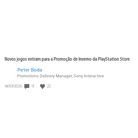
publicação:
Novos jogos entram para a Promoção de Inverno da PlayStation Store
Peter Boda
Promotions Delivery Manager, Sony Interactive
17
22
Data
14/07/2026
de
publicação: