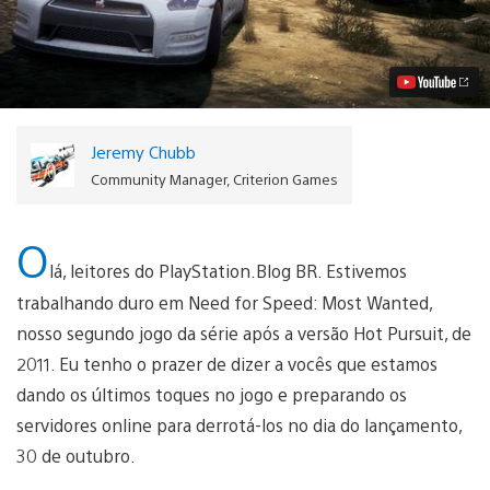
for
Speed:
Most
Wanted
–
4
Coisas
Que
Jeremy Chubb
Você
Precisa
Community Manager, Criterion Games
Saber
Vídeo
O
lá, leitores do PlayStation.Blog BR. Estivemos
trabalhando duro em Need for Speed: Most Wanted,
nosso segundo jogo da série após a versão Hot Pursuit, de
2011. Eu tenho o prazer de dizer a vocês que estamos
dando os últimos toques no jogo e preparando os
servidores online para derrotá-los no dia do lançamento,
30 de outubro.