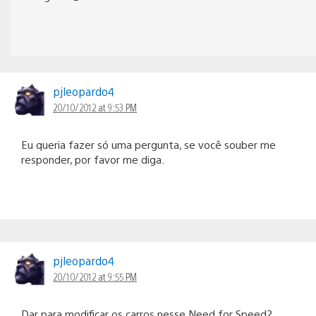
pjleopardo4
20/10/2012 at 9:53 PM
Eu queria fazer só uma pergunta, se você souber me
responder, por favor me diga.
pjleopardo4
20/10/2012 at 9:55 PM
Dar para modificar os carros nesse Need for Speed?