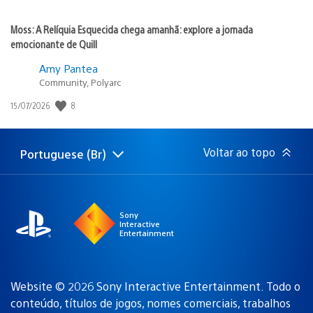
Moss: A Relíquia Esquecida chega amanhã: explore a jornada
emocionante de Quill
Amy Pantea
Community, Polyarc
8
Data
15/07/2026
de
publicação:
Voltar ao topo
Portuguese (Br)
Selecione
Região
uma
atual:
região
Sony
Interactive
Entertainment
Website © 2026 Sony Interactive Entertainment. Todo o
conteúdo, títulos de jogos, nomes comerciais, trabalhos