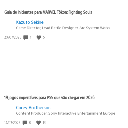
Guia de Iniciantes para MARVEL Tōkon: Fighting Souls
Kazuto Sekine
Game Director, Lead Battle Designer, Arc System Works
1
5
Data
20/07/2026
de
publicação:
19 jogos imperdíveis para PS5 que vão chegar em 2026
Corey Brotherson
Content Producer, Sony Interactive Entertainment Europe
8
13
Data
14/07/2026
de