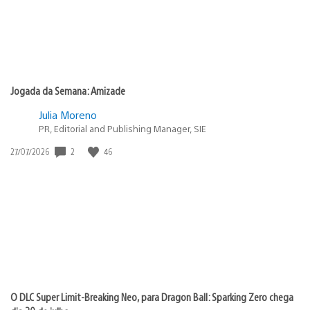
Jogada da Semana: Amizade
Julia Moreno
PR, Editorial and Publishing Manager, SIE
2
46
Data
27/07/2026
de
publicação:
O DLC Super Limit-Breaking Neo, para Dragon Ball: Sparking Zero chega