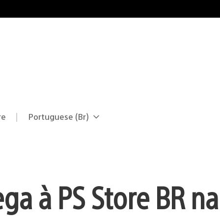
re
Portuguese (Br)
Selecione
Região
uma
atual:
região
hega à PS Store BR na