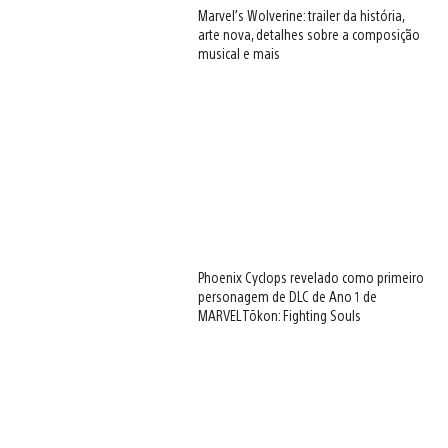
Marvel’s Wolverine: trailer da história,
arte nova, detalhes sobre a composição
musical e mais
Phoenix Cyclops revelado como primeiro
personagem de DLC de Ano 1 de
MARVEL Tōkon: Fighting Souls