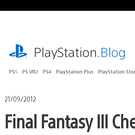
Ir
para
o
conteúdo
playstation.com
PlayStation
.Blog
PS5
PS VR2
PS4
PlayStation Plus
PlayStation Sto
21/09/2012
Final Fantasy III C