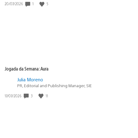
1
5
Data
20/07/2026
de
publicação:
Jogada da Semana: Aura
Julia Moreno
PR, Editorial and Publishing Manager, SIE
3
11
Data
17/07/2026
de
publicação: