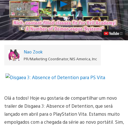
Reproduzir
Disgaea
3:
Absence
of
Detention,
Primeiro
RPG
para
o
Nao Zook
PlayStation
Vita,
PR/Marketing Coordinator, NIS America, Inc
Chega
em
Abril
Vídeo
Olá a todos! Hoje eu gostaria de compartilhar um novo
trailer de Disgaea 3: Absence of Detention, que será
lançado em abril para o PlayStation Vita. Estamos muito
empolgados com a chegada da série ao novo portátil. Sim,