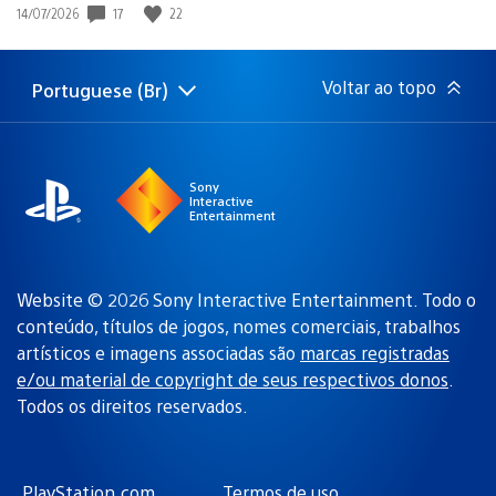
17
22
Data
14/07/2026
de
publicação:
Voltar ao topo
Portuguese (Br)
Selecione
Região
uma
atual:
região
Sony
Interactive
Entertainment
Website © 2026 Sony Interactive Entertainment. Todo o
conteúdo, títulos de jogos, nomes comerciais, trabalhos
artísticos e imagens associadas são
marcas registradas
e/ou material de copyright de seus respectivos donos
.
Todos os direitos reservados.
PlayStation.com
Termos de uso