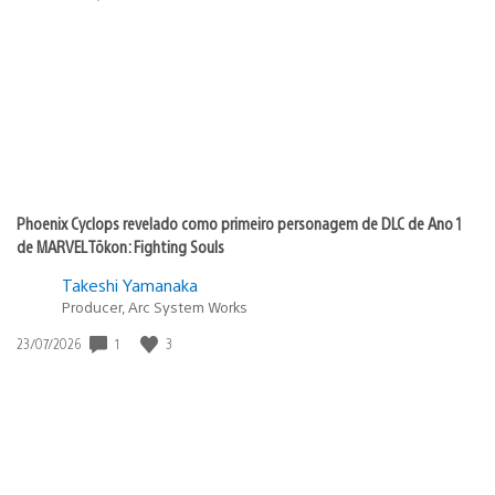
de
publicação:
Phoenix Cyclops revelado como primeiro personagem de DLC de Ano 1
de MARVEL Tōkon: Fighting Souls
Takeshi Yamanaka
Producer, Arc System Works
1
3
Data
23/07/2026
de
publicação: