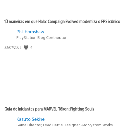
13 maneiras em que Halo: Campaign Evolved moderniza o FPS icônico
Phil Hornshaw
PlayStation Blog Contributor
4
Data
23/07/2026
de
publicação:
Guia de Iniciantes para MARVEL Tōkon: Fighting Souls
Kazuto Sekine
Game Director, Lead Battle Designer, Arc System Works