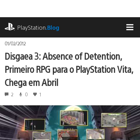
Ir
para
o
playstation.com
conteúdo
PlayStation
.Blog
MEN
01/02/2012
Disgaea 3: Absence of Detention,
Primeiro RPG para o PlayStation Vita,
Chega em Abril
2
0
1