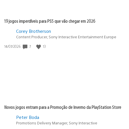
19 jogos imperdíveis para PS5 que vão chegar em 2026
Corey Brotherson
Content Producer, Sony Interactive Entertainment Europe
7
13
Data
14/07/2026
de
publicação:
Novos jogos entram para a Promoção de Inverno da PlayStation Store
Peter Boda
Promotions Delivery Manager, Sony Interactive