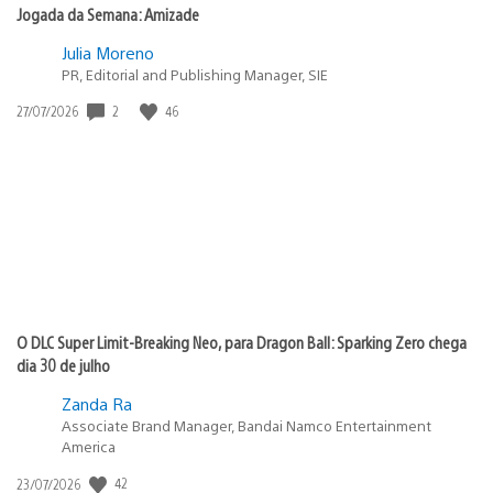
Jogada da Semana: Amizade
Julia Moreno
PR, Editorial and Publishing Manager, SIE
2
46
Data
27/07/2026
de
publicação:
O DLC Super Limit-Breaking Neo, para Dragon Ball: Sparking Zero chega
dia 30 de julho
Zanda Ra
Associate Brand Manager, Bandai Namco Entertainment
America
42
Data
23/07/2026