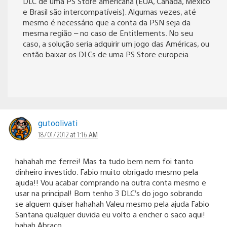
DLC de uma PS Store americana (EUA, Canadá, México
e Brasil são intercompatíveis). Algumas vezes, até
mesmo é necessário que a conta da PSN seja da
mesma região – no caso de Entitlements. No seu
caso, a solução seria adquirir um jogo das Américas, ou
então baixar os DLCs de uma PS Store europeia.
gutoolivati
18/01/2012 at 1:16 AM
hahahah me ferrei! Mas ta tudo bem nem foi tanto
dinheiro investido. Fabio muito obrigado mesmo pela
ajuda!! Vou acabar comprando na outra conta mesmo e
usar na principal! Bom tenho 3 DLC’s do jogo sobrando
se alguem quiser hahahah Valeu mesmo pela ajuda Fabio
Santana qualquer duvida eu volto a encher o saco aqui!
hahah Abraço