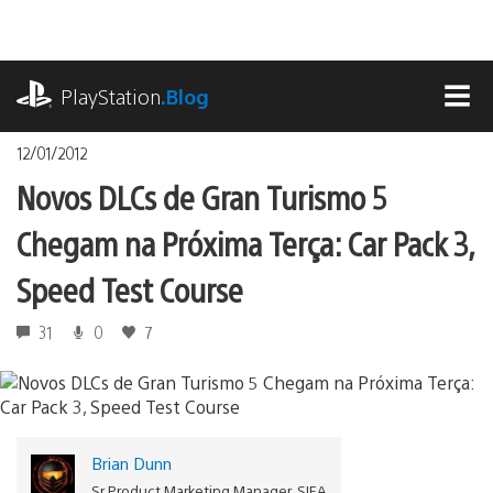
Ir
para
o
playstation.com
conteúdo
PlayStation
.Blog
MEN
12/01/2012
Novos DLCs de Gran Turismo 5
Chegam na Próxima Terça: Car Pack 3,
Speed Test Course
31
0
7
Brian Dunn
Sr Product Marketing Manager, SIEA