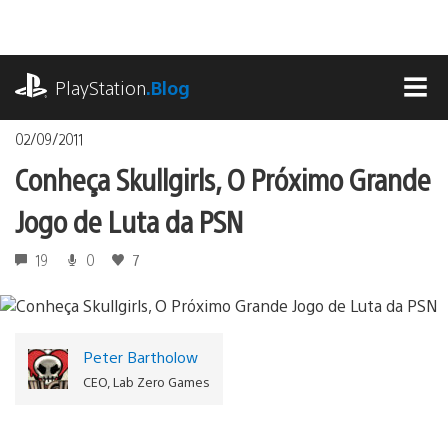
Ir
para
o
playstation.com
conteúdo
PlayStation
.Blog
MEN
02/09/2011
Conheça Skullgirls, O Próximo Grande
Jogo de Luta da PSN
19
0
7
Peter Bartholow
CEO, Lab Zero Games