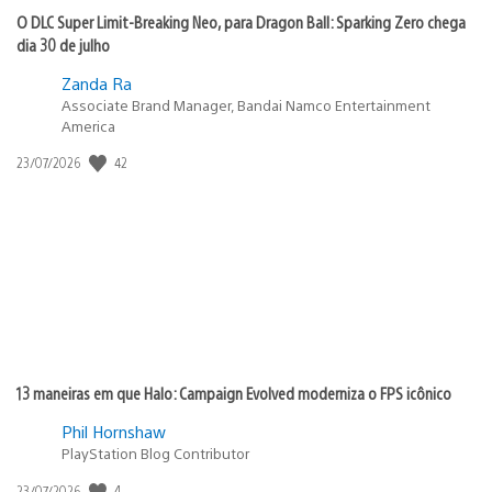
O DLC Super Limit-Breaking Neo, para Dragon Ball: Sparking Zero chega
dia 30 de julho
Zanda Ra
Associate Brand Manager, Bandai Namco Entertainment
America
42
Data
23/07/2026
de
publicação:
13 maneiras em que Halo: Campaign Evolved moderniza o FPS icônico
Phil Hornshaw
PlayStation Blog Contributor
4
Data
23/07/2026