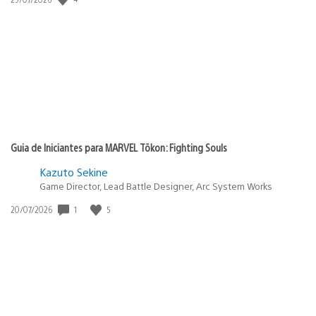
de
publicação:
Guia de Iniciantes para MARVEL Tōkon: Fighting Souls
Kazuto Sekine
Game Director, Lead Battle Designer, Arc System Works
1
5
Data
20/07/2026
de
publicação: