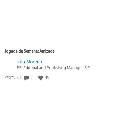
Jogada da Semana: Amizade
Julia Moreno
PR, Editorial and Publishing Manager, SIE
2
45
Data
27/07/2026
de
publicação: