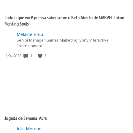
Tudo o que você precisa saber sobre o Beta Aberto de MARVEL Tōkon:
Fighting Souls
Melaine Brou
Senior Manager, Games Marketing, Sony Interactive
Entertainment
3
5
Data
16/07/2026
de
publicação:
Jogada da Semana: Aura
Julia Moreno