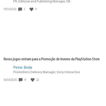
PR, Editorial and Publishing Manager, SIE
3
11
Data
17/07/2026
de
publicação:
Novos jogos entram para a Promoção de Inverno da PlayStation Store
Peter Boda
Promotions Delivery Manager, Sony Interactive
17
22
Data
14/07/2026
de
publicação: