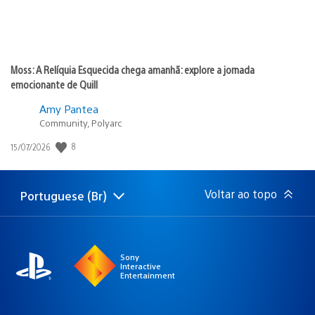
Moss: A Relíquia Esquecida chega amanhã: explore a jornada
emocionante de Quill
Amy Pantea
Community, Polyarc
8
Data
15/07/2026
de
publicação:
Voltar ao topo
Portuguese (Br)
Selecione
Região
uma
atual:
região
Sony
Interactive
Entertainment