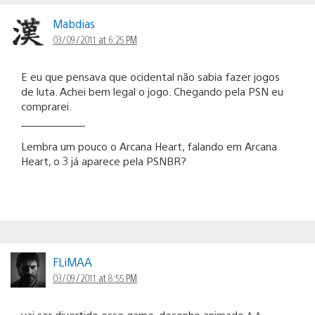
Mabdias
03/09/2011 at 6:25 PM
E eu que pensava que ocidental não sabia fazer jogos
de luta. Achei bem legal o jogo. Chegando pela PSN eu
comprarei.
_____________
Lembra um pouco o Arcana Heart, falando em Arcana
Heart, o 3 já aparece pela PSNBR?
FLiMAA
03/09/2011 at 8:55 PM
vai ser divertido esse game, desenho animado ^.^