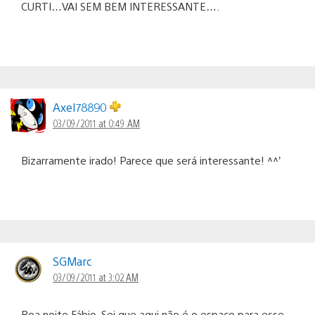
CURTI…VAI SEM BEM INTERESSANTE….
Axel78890
03/09/2011 at 0:49 AM
Bizarramente irado! Parece que será interessante! ^^’
SGMarc
03/09/2011 at 3:02 AM
Boa noite Fábio. Sei que aqui não é o espaço para esse