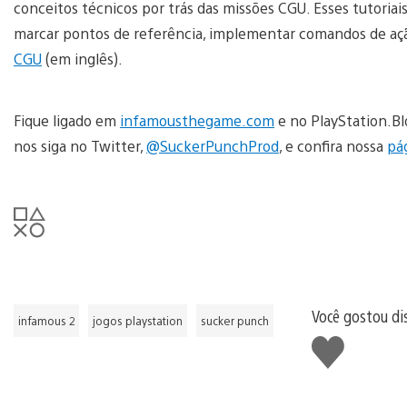
conceitos técnicos por trás das missões CGU. Esses tutoriais
marcar pontos de referência, implementar comandos de ação
CGU
(em inglês).
Fique ligado em
infamousthegame.com
e no PlayStation.B
nos siga no Twitter,
@SuckerPunchProd
, e confira nossa
pá
Você gostou di
infamous 2
jogos playstation
sucker punch
Curtir