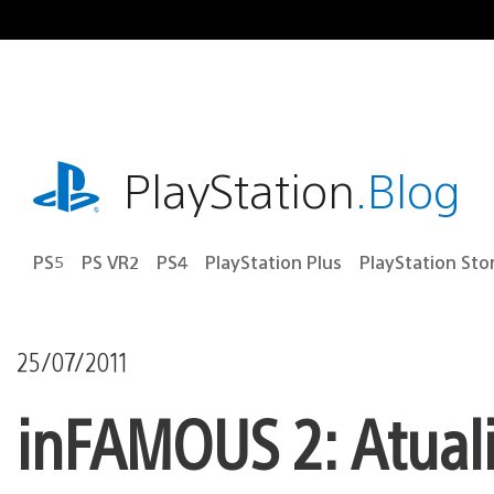
Ir
para
o
conteúdo
playstation.com
PlayStation
.Blog
PS5
PS VR2
PS4
PlayStation Plus
PlayStation Sto
25/07/2011
inFAMOUS 2: Atuali