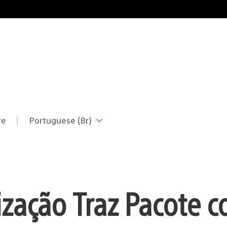
re
Portuguese (Br)
Selecione
Região
uma
atual:
região
zação Traz Pacote 