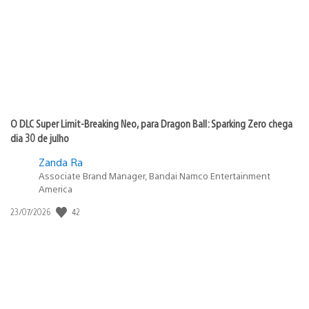
publicação:
O DLC Super Limit-Breaking Neo, para Dragon Ball: Sparking Zero chega
dia 30 de julho
Zanda Ra
Associate Brand Manager, Bandai Namco Entertainment
America
Data
42
23/07/2026
de
publicação: