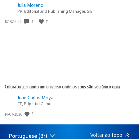
Julia Moreno
PR, Editorial and Publishing Manager, SIE
Data
3
11
17/07/2026
de
publicação:
Coloratura: criando um universo onde os sons são seu único guia
Juan Carlos Moya
CE, Pdpartid Games
Data
3
14/07/2026
de
publicação:
Voltar ao topo
Portuguese (Br)
Selecione
Região