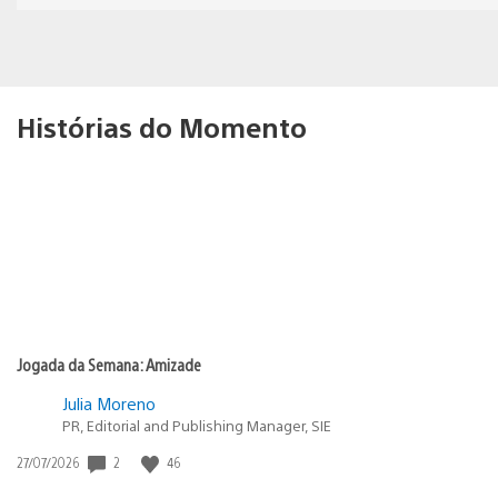
Histórias do Momento
Jogada da Semana: Amizade
Julia Moreno
PR, Editorial and Publishing Manager, SIE
Data
2
46
27/07/2026
de