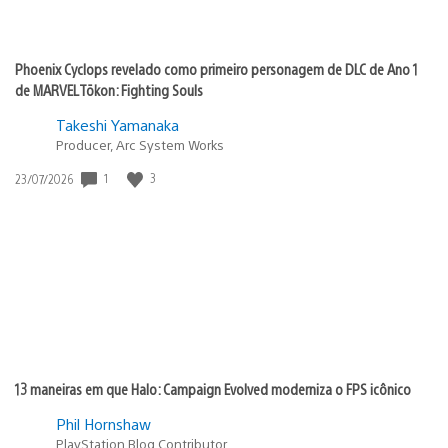
Phoenix Cyclops revelado como primeiro personagem de DLC de Ano 1
de MARVEL Tōkon: Fighting Souls
Takeshi Yamanaka
Producer, Arc System Works
Data
1
3
23/07/2026
de
publicação:
13 maneiras em que Halo: Campaign Evolved moderniza o FPS icônico
Phil Hornshaw
PlayStation Blog Contributor