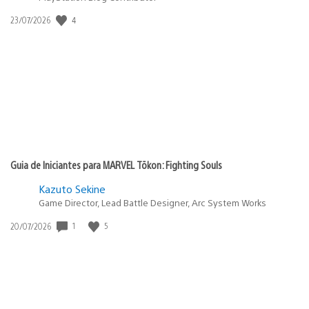
Data
4
23/07/2026
de
publicação:
Guia de Iniciantes para MARVEL Tōkon: Fighting Souls
Kazuto Sekine
Game Director, Lead Battle Designer, Arc System Works
Data
1
5
20/07/2026
de
publicação: