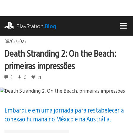
Ir
para
o
playstation.com
conteúdo
PlayStation
.Blog
MEN
08/05/2025
Death Stranding 2: On the Beach:
primeiras impressões
3
0
21
Embarque em uma jornada para restabelecer a
conexão humana no México e na Austrália.