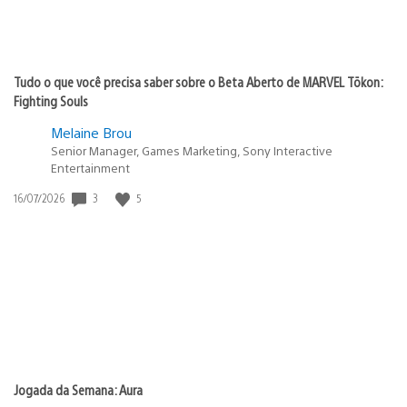
Tudo o que você precisa saber sobre o Beta Aberto de MARVEL Tōkon:
Fighting Souls
Melaine Brou
Senior Manager, Games Marketing, Sony Interactive
Entertainment
Data
3
5
16/07/2026
de
publicação:
Jogada da Semana: Aura