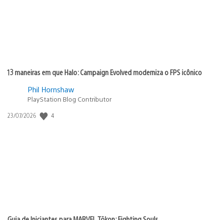
13 maneiras em que Halo: Campaign Evolved moderniza o FPS icônico
Phil Hornshaw
PlayStation Blog Contributor
Data
4
23/07/2026
de
publicação:
Guia de Iniciantes para MARVEL Tōkon: Fighting Souls