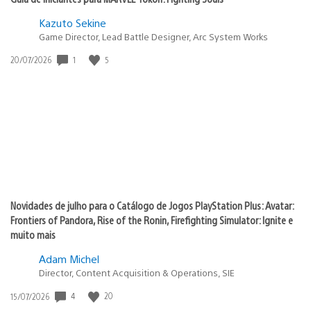
Kazuto Sekine
Game Director, Lead Battle Designer, Arc System Works
Data
1
5
20/07/2026
de
publicação:
Novidades de julho para o Catálogo de Jogos PlayStation Plus: Avatar:
Frontiers of Pandora, Rise of the Ronin, Firefighting Simulator: Ignite e
muito mais
Adam Michel
Director, Content Acquisition & Operations, SIE
Data
4
20
15/07/2026
de