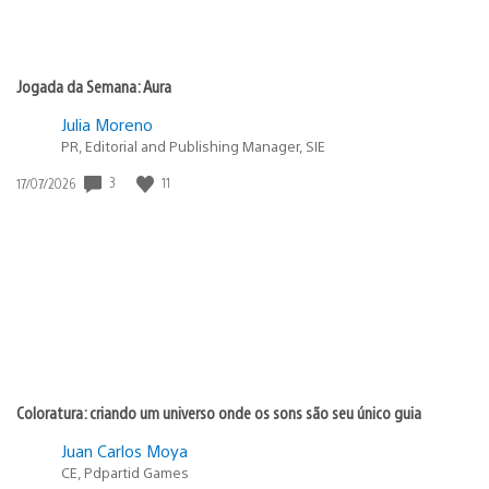
Jogada da Semana: Aura
Julia Moreno
PR, Editorial and Publishing Manager, SIE
Data
3
11
17/07/2026
de
publicação:
Coloratura: criando um universo onde os sons são seu único guia
Juan Carlos Moya
CE, Pdpartid Games