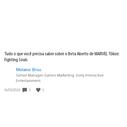
publicação:
Tudo o que você precisa saber sobre o Beta Aberto de MARVEL Tōkon:
Fighting Souls
Melaine Brou
Senior Manager, Games Marketing, Sony Interactive
Entertainment
Data
3
5
16/07/2026
de
publicação: