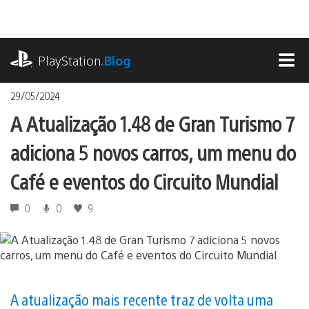
Ir
para
o
playstation.com
conteúdo
PlayStation
.Blog
MEN
29/05/2024
A Atualização 1.48 de Gran Turismo 7
adiciona 5 novos carros, um menu do
Café e eventos do Circuito Mundial
0
0
9
A atualização mais recente traz de volta uma