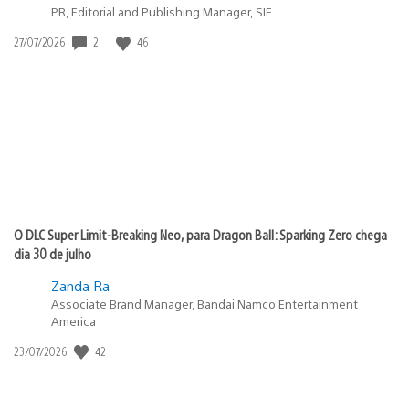
PR, Editorial and Publishing Manager, SIE
Data
2
46
27/07/2026
de
publicação:
O DLC Super Limit-Breaking Neo, para Dragon Ball: Sparking Zero chega
dia 30 de julho
Zanda Ra
Associate Brand Manager, Bandai Namco Entertainment
America
Data
42
23/07/2026
de
publicação: