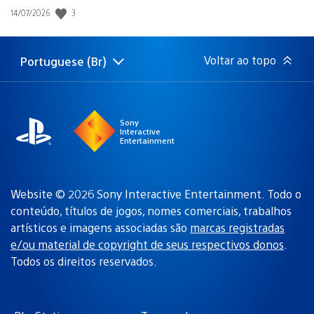
Data
3
14/07/2026
de
publicação:
Voltar ao topo
Portuguese (Br)
Selecione
Região
uma
atual:
região
Sony
Interactive
Entertainment
Website © 2026 Sony Interactive Entertainment. Todo o
conteúdo, títulos de jogos, nomes comerciais, trabalhos
artísticos e imagens associadas são
marcas registradas
e/ou material de copyright de seus respectivos donos
.
Todos os direitos reservados.