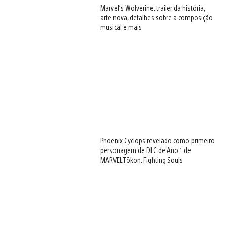
Marvel’s Wolverine: trailer da história,
arte nova, detalhes sobre a composição
musical e mais
Phoenix Cyclops revelado como primeiro
personagem de DLC de Ano 1 de
MARVEL Tōkon: Fighting Souls