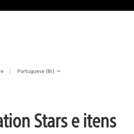
re
Portuguese (Br)
Selecione
Região
uma
atual:
região
ion Stars e itens