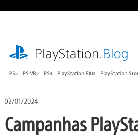
Ir
para
o
conteúdo
playstation.com
PlayStation
.Blog
PS5
PS VR2
PS4
PlayStation Plus
PlayStation Sto
02/01/2024
Campanhas PlayStat