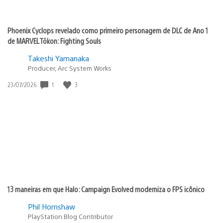
Phoenix Cyclops revelado como primeiro personagem de DLC de Ano 1
de MARVEL Tōkon: Fighting Souls
Takeshi Yamanaka
Producer, Arc System Works
Data
1
3
23/07/2026
de
publicação:
13 maneiras em que Halo: Campaign Evolved moderniza o FPS icônico
Phil Hornshaw
PlayStation Blog Contributor