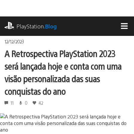
Ir
para
o
playstation.com
conteúdo
PlayStation
.Blog
MEN
12/12/2023
A Retrospectiva PlayStation 2023
será lançada hoje e conta com uma
visão personalizada das suas
conquistas do ano
11
0
42