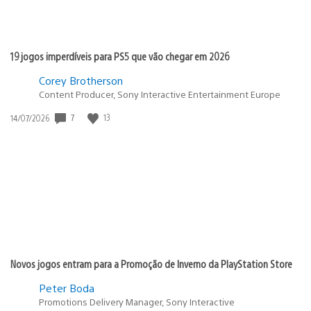
19 jogos imperdíveis para PS5 que vão chegar em 2026
Corey Brotherson
Content Producer, Sony Interactive Entertainment Europe
Data
7
13
14/07/2026
de
publicação:
Novos jogos entram para a Promoção de Inverno da PlayStation Store
Peter Boda
Promotions Delivery Manager, Sony Interactive