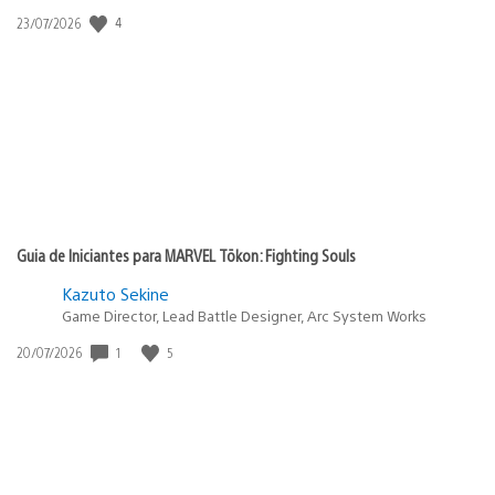
Data
4
23/07/2026
de
publicação:
Guia de Iniciantes para MARVEL Tōkon: Fighting Souls
Kazuto Sekine
Game Director, Lead Battle Designer, Arc System Works
Data
1
5
20/07/2026
de
publicação: