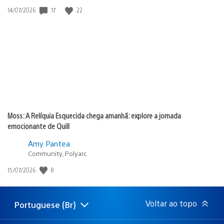
Data
17
22
14/07/2026
de
publicação:
Moss: A Relíquia Esquecida chega amanhã: explore a jornada
emocionante de Quill
Amy Pantea
Community, Polyarc
Data
8
15/07/2026
de
publicação:
Voltar ao topo
Portuguese (Br)
Selecione
Região
uma
atual: