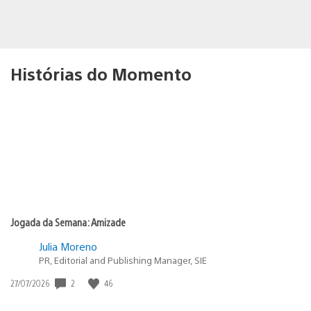
Histórias do Momento
Jogada da Semana: Amizade
Julia Moreno
PR, Editorial and Publishing Manager, SIE
Data
2
46
27/07/2026
de
publicação: