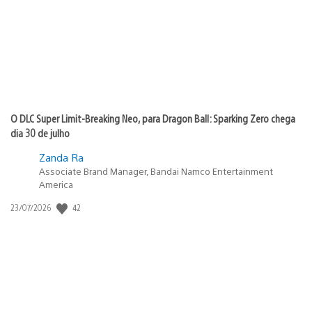
O DLC Super Limit-Breaking Neo, para Dragon Ball: Sparking Zero chega
dia 30 de julho
Zanda Ra
Associate Brand Manager, Bandai Namco Entertainment
America
Data
42
23/07/2026
de
publicação: