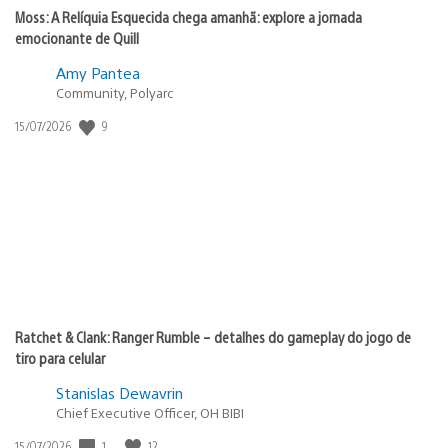
Moss: A Relíquia Esquecida chega amanhã: explore a jornada
emocionante de Quill
Amy Pantea
Community, Polyarc
Data
9
15/07/2026
de
publicação:
Ratchet & Clank: Ranger Rumble – detalhes do gameplay do jogo de
tiro para celular
Stanislas Dewavrin
Chief Executive Officer, OH BIBI
Data
1
12
15/07/2026