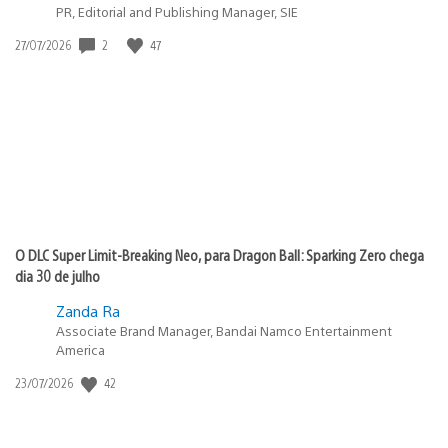
PR, Editorial and Publishing Manager, SIE
Data
2
47
27/07/2026
de
publicação:
O DLC Super Limit-Breaking Neo, para Dragon Ball: Sparking Zero chega
dia 30 de julho
Zanda Ra
Associate Brand Manager, Bandai Namco Entertainment
America
Data
42
23/07/2026
de
publicação: