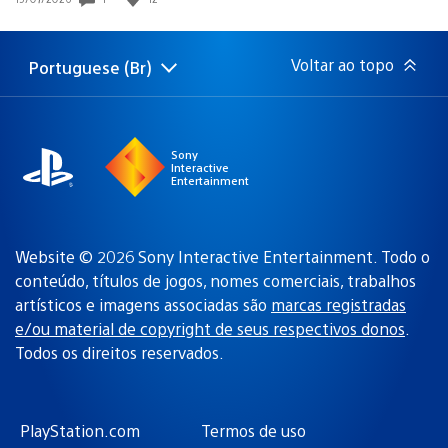
de
publicação:
Voltar ao topo
Portuguese (Br)
Selecione
Região
uma
atual:
região
Sony
Interactive
Entertainment
Website © 2026 Sony Interactive Entertainment. Todo o
conteúdo, títulos de jogos, nomes comerciais, trabalhos
artísticos e imagens associadas são
marcas registradas
e/ou material de copyright de seus respectivos donos
.
Todos os direitos reservados.
PlayStation.com
Termos de uso