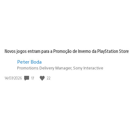
Novos jogos entram para a Promoção de Inverno da PlayStation Store
Peter Boda
Promotions Delivery Manager, Sony Interactive
Data
17
22
14/07/2026
de
publicação: