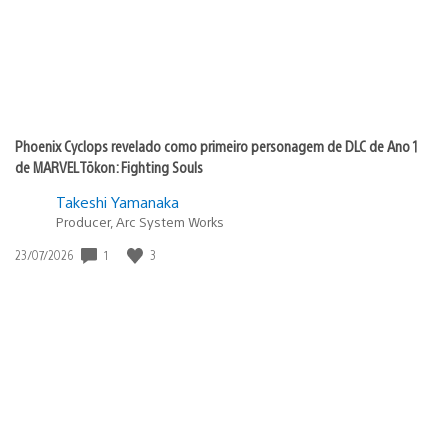
Phoenix Cyclops revelado como primeiro personagem de DLC de Ano 1
de MARVEL Tōkon: Fighting Souls
Takeshi Yamanaka
Producer, Arc System Works
Data
1
3
23/07/2026
de
publicação: