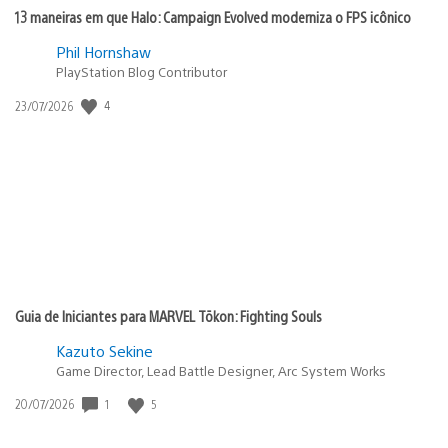
13 maneiras em que Halo: Campaign Evolved moderniza o FPS icônico
Phil Hornshaw
PlayStation Blog Contributor
Data
4
23/07/2026
de
publicação:
Guia de Iniciantes para MARVEL Tōkon: Fighting Souls
Kazuto Sekine
Game Director, Lead Battle Designer, Arc System Works
Data
1
5
20/07/2026
de
publicação: