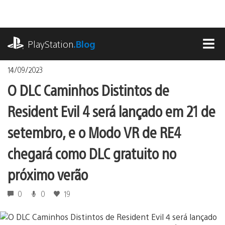
Ir
para
o
playstation.com
conteúdo
PlayStation
.Blog
MEN
14/09/2023
O DLC Caminhos Distintos de
Resident Evil 4 será lançado em 21 de
setembro, e o Modo VR de RE4
chegará como DLC gratuito no
próximo verão
0
0
19