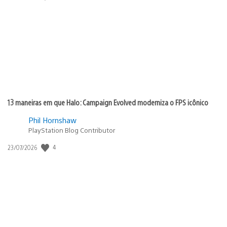
de
publicação:
13 maneiras em que Halo: Campaign Evolved moderniza o FPS icônico
Phil Hornshaw
PlayStation Blog Contributor
Data
4
23/07/2026
de
publicação: