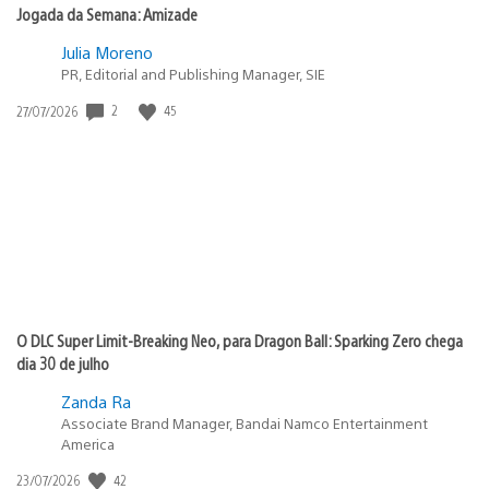
Jogada da Semana: Amizade
Julia Moreno
PR, Editorial and Publishing Manager, SIE
Data
2
45
27/07/2026
de
publicação:
O DLC Super Limit-Breaking Neo, para Dragon Ball: Sparking Zero chega
dia 30 de julho
Zanda Ra
Associate Brand Manager, Bandai Namco Entertainment
America
Data
42
23/07/2026