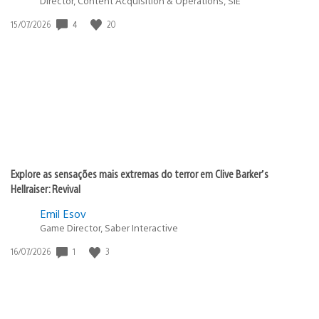
Director, Content Acquisition & Operations, SIE
Data
4
20
15/07/2026
de
publicação:
Explore as sensações mais extremas do terror em Clive Barker’s
Hellraiser: Revival
Emil Esov
Game Director, Saber Interactive
Data
1
3
16/07/2026
de
publicação: