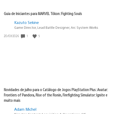
Guia de Iniciantes para MARVEL Tōkon: Fighting Souls
Kazuto Sekine
Game Director, Lead Battle Designer, Arc System Works
Data
1
5
20/07/2026
de
publicação:
Novidades de julho para o Catálogo de Jogos PlayStation Plus: Avatar:
Frontiers of Pandora, Rise of the Ronin, Firefighting Simulator: Ignite e
muito mais
Adam Michel