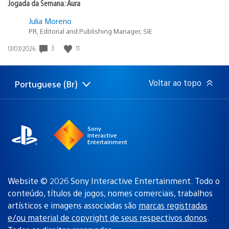
Jogada da Semana: Aura
Julia Moreno
PR, Editorial and Publishing Manager, SIE
Data
3
11
17/07/2026
de
publicação:
Voltar ao topo
Portuguese (Br)
Selecione
Região
uma
atual:
região
Sony
Interactive
Entertainment
Website © 2026 Sony Interactive Entertainment. Todo o
conteúdo, títulos de jogos, nomes comerciais, trabalhos
artísticos e imagens associadas são
marcas registradas
e/ou material de copyright de seus respectivos donos
.