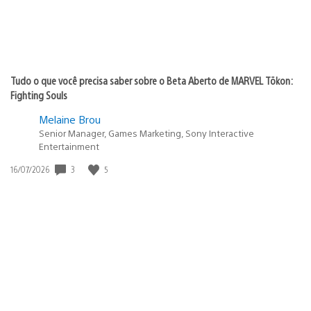
Tudo o que você precisa saber sobre o Beta Aberto de MARVEL Tōkon:
Fighting Souls
Melaine Brou
Senior Manager, Games Marketing, Sony Interactive
Entertainment
Data
3
5
16/07/2026
de
publicação: