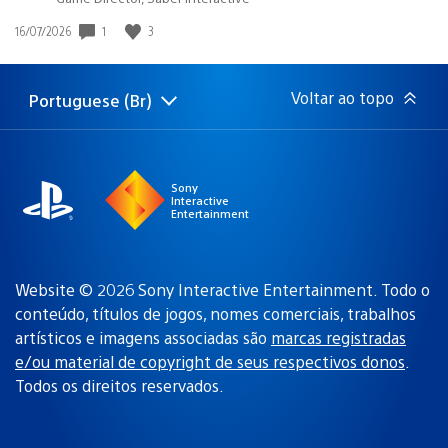
Data
1
3
16/07/2026
de
publicação:
Voltar ao topo
Portuguese (Br)
Selecione
Região
uma
atual:
região
Sony
Interactive
Entertainment
Website © 2026 Sony Interactive Entertainment. Todo o
conteúdo, títulos de jogos, nomes comerciais, trabalhos
artísticos e imagens associadas são
marcas registradas
e/ou material de copyright de seus respectivos donos
.
Todos os direitos reservados.