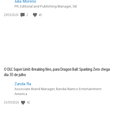
Julia Moreno
PR, Editorial and Publishing Manager, SIE
Data
2
45
27/07/2026
de
publicação:
O DLC Super Limit-Breaking Neo, para Dragon Ball: Sparking Zero chega
dia 30 de julho
Zanda Ra
Associate Brand Manager, Bandai Namco Entertainment
America
Data
42
23/07/2026
de
publicação: