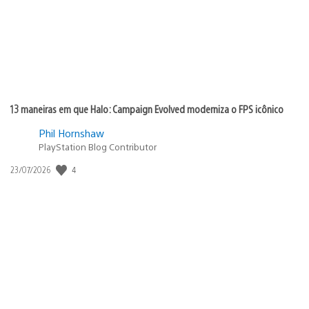
13 maneiras em que Halo: Campaign Evolved moderniza o FPS icônico
Phil Hornshaw
PlayStation Blog Contributor
Data
4
23/07/2026
de
publicação: