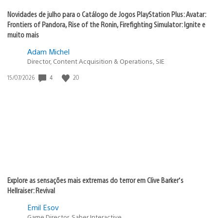
Novidades de julho para o Catálogo de Jogos PlayStation Plus: Avatar:
Frontiers of Pandora, Rise of the Ronin, Firefighting Simulator: Ignite e
muito mais
Adam Michel
Director, Content Acquisition & Operations, SIE
Data
4
20
15/07/2026
de
publicação:
Explore as sensações mais extremas do terror em Clive Barker’s
Hellraiser: Revival
Emil Esov
Game Director, Saber Interactive