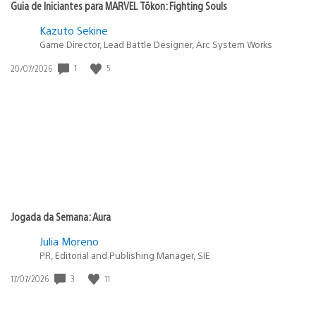
Guia de Iniciantes para MARVEL Tōkon: Fighting Souls
Kazuto Sekine
Game Director, Lead Battle Designer, Arc System Works
Data
1
5
20/07/2026
de
publicação:
Jogada da Semana: Aura
Julia Moreno
PR, Editorial and Publishing Manager, SIE
Data
3
11
17/07/2026
de
publicação: