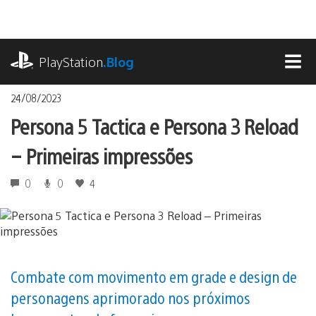
Ir
para
o
playstation.com
conteúdo
PlayStation
.Blog
MEN
24/08/2023
Persona 5 Tactica e Persona 3 Reload
– Primeiras impressões
0
0
4
Combate com movimento em grade e design de
personagens aprimorado nos próximos