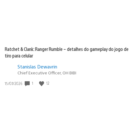
Ratchet & Clank: Ranger Rumble – detalhes do gameplay do jogo de
tiro para celular
Stanislas Dewavrin
Chief Executive Officer, OH BIBI
Data
1
12
15/07/2026
de
publicação: