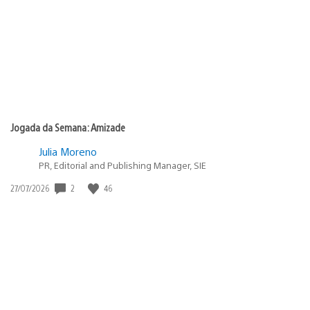
Jogada da Semana: Amizade
Julia Moreno
PR, Editorial and Publishing Manager, SIE
Data
2
46
27/07/2026
de
publicação: