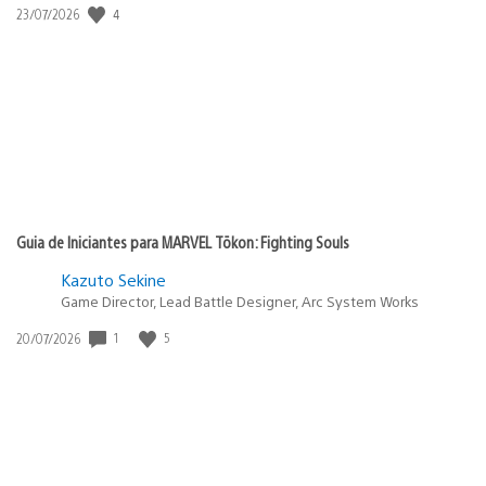
Data
4
23/07/2026
de
publicação:
Guia de Iniciantes para MARVEL Tōkon: Fighting Souls
Kazuto Sekine
Game Director, Lead Battle Designer, Arc System Works
Data
1
5
20/07/2026
de
publicação: