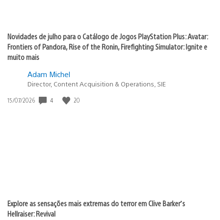
Novidades de julho para o Catálogo de Jogos PlayStation Plus: Avatar:
Frontiers of Pandora, Rise of the Ronin, Firefighting Simulator: Ignite e
muito mais
Adam Michel
Director, Content Acquisition & Operations, SIE
Data
4
20
15/07/2026
de
publicação:
Explore as sensações mais extremas do terror em Clive Barker’s
Hellraiser: Revival