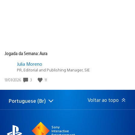
publicação:
Jogada da Semana: Aura
Julia Moreno
PR, Editorial and Publishing Manager, SIE
Data
3
11
17/07/2026
de
publicação:
Voltar ao topo
Portuguese (Br)
Selecione
Região
uma
atual:
região
Sony
Interactive
Entertainment