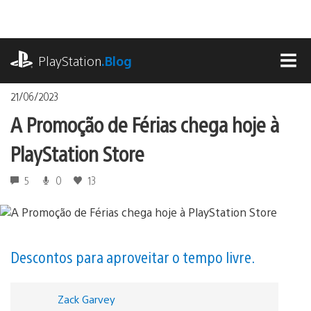
Ir
para
o
playstation.com
conteúdo
PlayStation
.Blog
MEN
21/06/2023
A Promoção de Férias chega hoje à
PlayStation Store
5
0
13
Descontos para aproveitar o tempo livre.
Zack Garvey