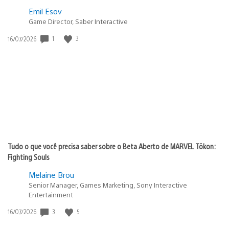
Emil Esov
Game Director, Saber Interactive
Data
1
3
16/07/2026
de
publicação:
Tudo o que você precisa saber sobre o Beta Aberto de MARVEL Tōkon:
Fighting Souls
Melaine Brou
Senior Manager, Games Marketing, Sony Interactive
Entertainment
Data
3
5
16/07/2026
de