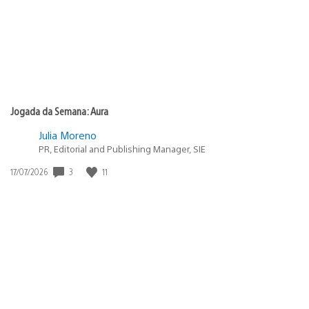
Jogada da Semana: Aura
Julia Moreno
PR, Editorial and Publishing Manager, SIE
Data
3
11
17/07/2026
de
publicação: