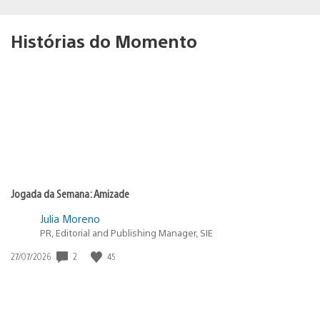
Histórias do Momento
Jogada da Semana: Amizade
Julia Moreno
PR, Editorial and Publishing Manager, SIE
Data
2
45
27/07/2026
de
publicação: