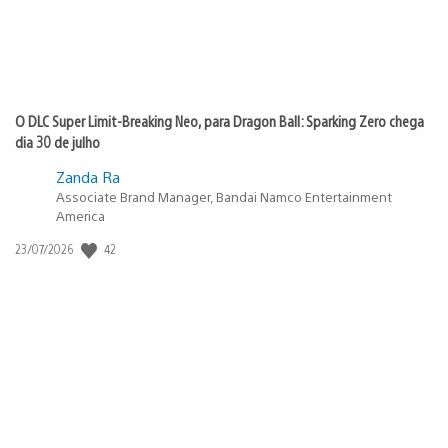
O DLC Super Limit-Breaking Neo, para Dragon Ball: Sparking Zero chega
dia 30 de julho
Zanda Ra
Associate Brand Manager, Bandai Namco Entertainment
America
Data
42
23/07/2026
de
publicação: