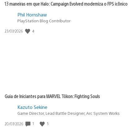
13 maneiras em que Halo: Campaign Evolved moderniza o FPS icônico
Phil Hornshaw
PlayStation Blog Contributor
Data
4
23/07/2026
de
publicação:
Guia de Iniciantes para MARVEL Tōkon: Fighting Souls
Kazuto Sekine
Game Director, Lead Battle Designer, Arc System Works
Data
1
5
20/07/2026
de
publicação: