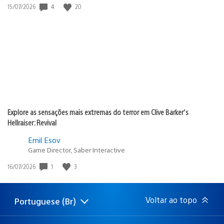
Data
4
20
15/07/2026
de
publicação:
Explore as sensações mais extremas do terror em Clive Barker’s
Hellraiser: Revival
Emil Esov
Game Director, Saber Interactive
Data
1
3
16/07/2026
de
publicação:
Voltar ao topo
Portuguese (Br)
Selecione
Região
uma
atual:
região