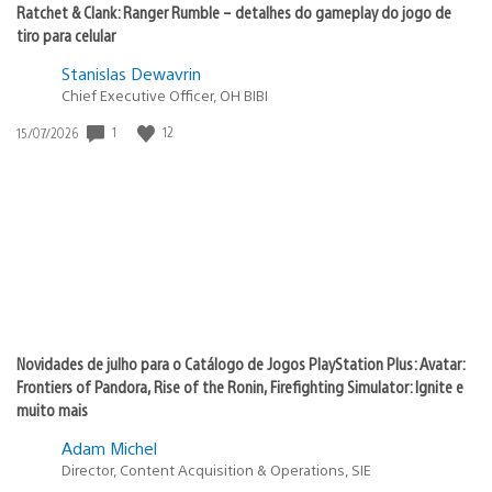
Ratchet & Clank: Ranger Rumble – detalhes do gameplay do jogo de
tiro para celular
Stanislas Dewavrin
Chief Executive Officer, OH BIBI
Data
1
12
15/07/2026
de
publicação:
Novidades de julho para o Catálogo de Jogos PlayStation Plus: Avatar:
Frontiers of Pandora, Rise of the Ronin, Firefighting Simulator: Ignite e
muito mais
Adam Michel
Director, Content Acquisition & Operations, SIE