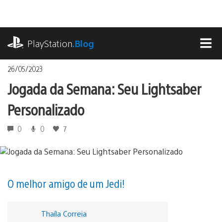
Ir
para
o
playstation.com
conteúdo
PlayStation
.Blog
MEN
26/05/2023
Jogada da Semana: Seu Lightsaber
Personalizado
0
0
7
O melhor amigo de um Jedi!
Thaíla Correia