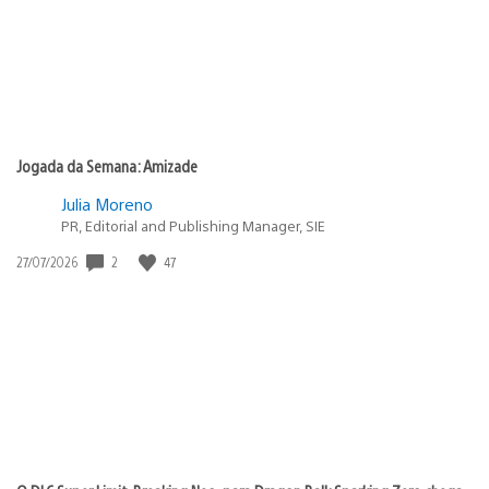
Jogada da Semana: Amizade
Julia Moreno
PR, Editorial and Publishing Manager, SIE
Data
2
47
27/07/2026
de
publicação: