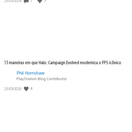
Data
1
3
23/07/2026
de
publicação:
13 maneiras em que Halo: Campaign Evolved moderniza o FPS icônico
Phil Hornshaw
PlayStation Blog Contributor
Data
4
23/07/2026
de
publicação: