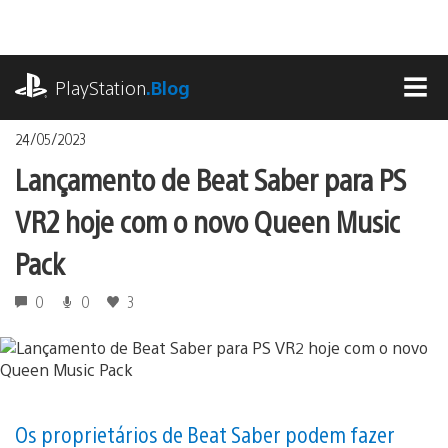
Ir
para
o
playstation.com
conteúdo
PlayStation
.Blog
MEN
24/05/2023
Lançamento de Beat Saber para PS
VR2 hoje com o novo Queen Music
Pack
0
0
3
Os proprietários de Beat Saber podem fazer