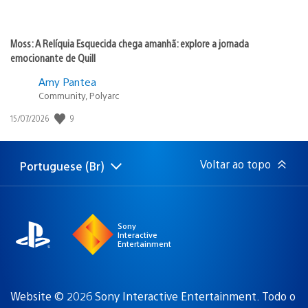
Moss: A Relíquia Esquecida chega amanhã: explore a jornada
emocionante de Quill
Amy Pantea
Community, Polyarc
Data
9
15/07/2026
de
publicação:
Voltar ao topo
Portuguese (Br)
Selecione
Região
uma
atual:
região
Sony
Interactive
Entertainment
Website © 2026 Sony Interactive Entertainment. Todo o