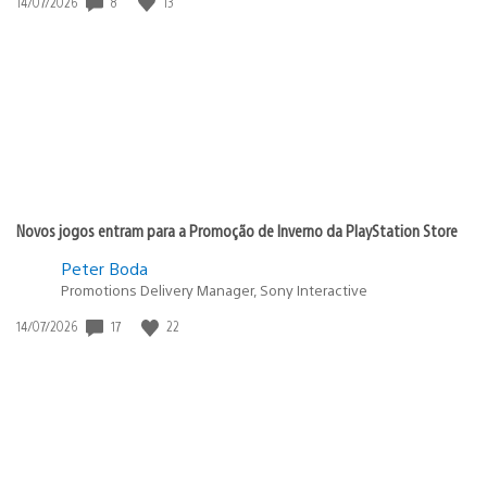
Data
8
13
14/07/2026
de
publicação:
Novos jogos entram para a Promoção de Inverno da PlayStation Store
Peter Boda
Promotions Delivery Manager, Sony Interactive
Data
17
22
14/07/2026
de
publicação: