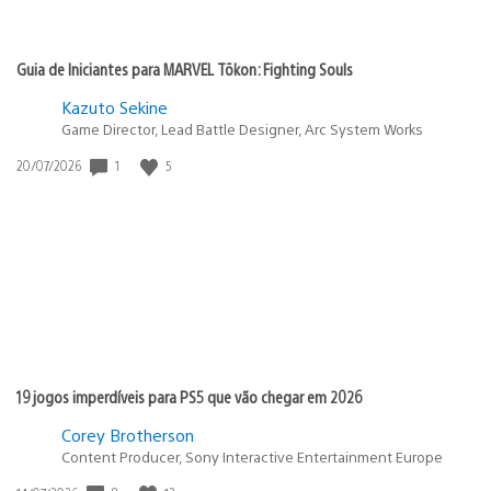
Guia de Iniciantes para MARVEL Tōkon: Fighting Souls
Kazuto Sekine
Game Director, Lead Battle Designer, Arc System Works
Data
1
5
20/07/2026
de
publicação:
19 jogos imperdíveis para PS5 que vão chegar em 2026
Corey Brotherson
Content Producer, Sony Interactive Entertainment Europe