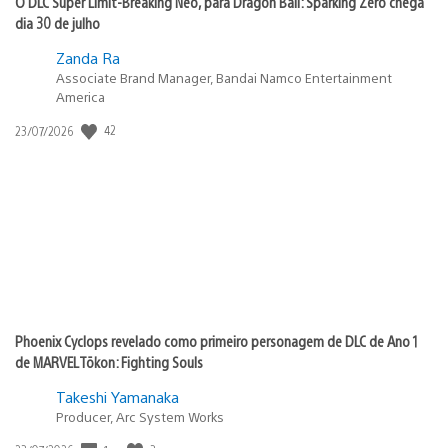
O DLC Super Limit-Breaking Neo, para Dragon Ball: Sparking Zero chega
dia 30 de julho
Zanda Ra
Associate Brand Manager, Bandai Namco Entertainment
America
Data
42
23/07/2026
de
publicação:
Phoenix Cyclops revelado como primeiro personagem de DLC de Ano 1
de MARVEL Tōkon: Fighting Souls
Takeshi Yamanaka
Producer, Arc System Works