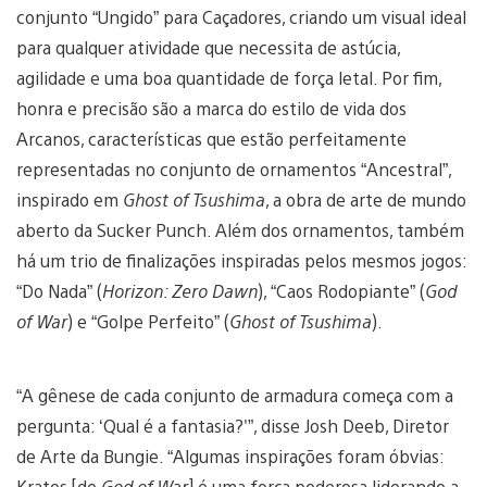
conjunto “Ungido” para Caçadores, criando um visual ideal
para qualquer atividade que necessita de astúcia,
agilidade e uma boa quantidade de força letal. Por fim,
honra e precisão são a marca do estilo de vida dos
Arcanos, características que estão perfeitamente
representadas no conjunto de ornamentos “Ancestral”,
inspirado em
Ghost of Tsushima
, a obra de arte de mundo
aberto da Sucker Punch. Além dos ornamentos, também
há um trio de finalizações inspiradas pelos mesmos jogos:
“Do Nada” (
Horizon: Zero Dawn
), “Caos Rodopiante” (
God
of War
) e “Golpe Perfeito” (
Ghost of Tsushima
).
“A gênese de cada conjunto de armadura começa com a
pergunta: ‘Qual é a fantasia?'”, disse Josh Deeb, Diretor
de Arte da Bungie. “Algumas inspirações foram óbvias:
Kratos [de
God of War
] é uma força poderosa liderando a