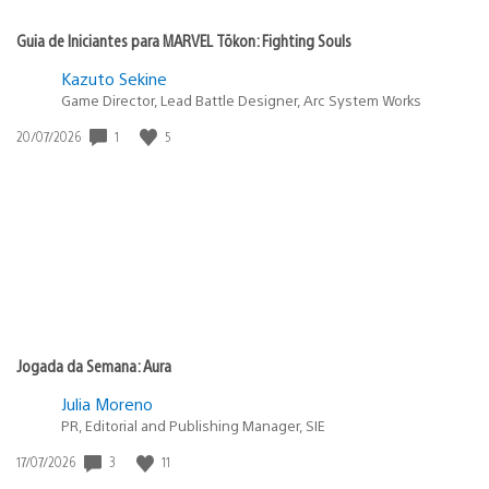
Guia de Iniciantes para MARVEL Tōkon: Fighting Souls
Kazuto Sekine
Game Director, Lead Battle Designer, Arc System Works
Data
1
5
20/07/2026
de
publicação:
Jogada da Semana: Aura
Julia Moreno
PR, Editorial and Publishing Manager, SIE
Data
3
11
17/07/2026
de