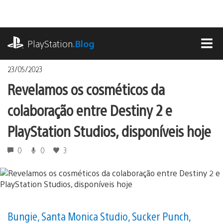
Ir
para
o
playstation.com
conteúdo
PlayStation
.Blog
MEN
23/05/2023
Revelamos os cosméticos da
colaboração entre Destiny 2 e
PlayStation Studios, disponíveis hoje
0
0
3
Bungie, Santa Monica Studio, Sucker Punch,