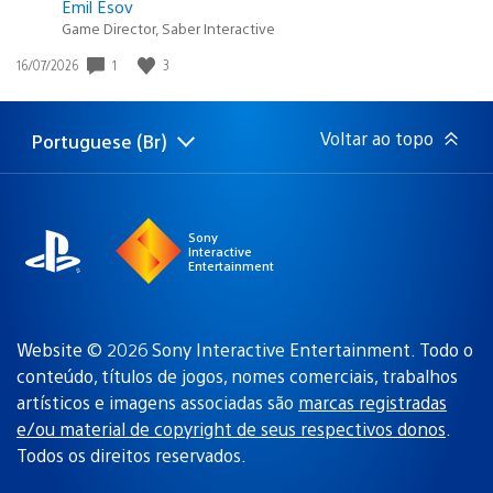
Emil Esov
Game Director, Saber Interactive
Data
1
3
16/07/2026
de
publicação:
Voltar ao topo
Portuguese (Br)
Selecione
Região
uma
atual:
região
Sony
Interactive
Entertainment
Website © 2026 Sony Interactive Entertainment. Todo o
conteúdo, títulos de jogos, nomes comerciais, trabalhos
artísticos e imagens associadas são
marcas registradas
e/ou material de copyright de seus respectivos donos
.
Todos os direitos reservados.