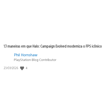
publicação:
13 maneiras em que Halo: Campaign Evolved moderniza o FPS icônico
Phil Hornshaw
PlayStation Blog Contributor
Data
4
23/07/2026
de
publicação: