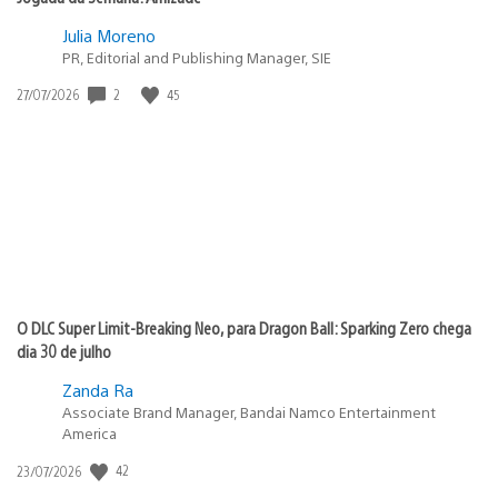
Julia Moreno
PR, Editorial and Publishing Manager, SIE
Data
2
45
27/07/2026
de
publicação:
O DLC Super Limit-Breaking Neo, para Dragon Ball: Sparking Zero chega
dia 30 de julho
Zanda Ra
Associate Brand Manager, Bandai Namco Entertainment
America
Data
42
23/07/2026
de