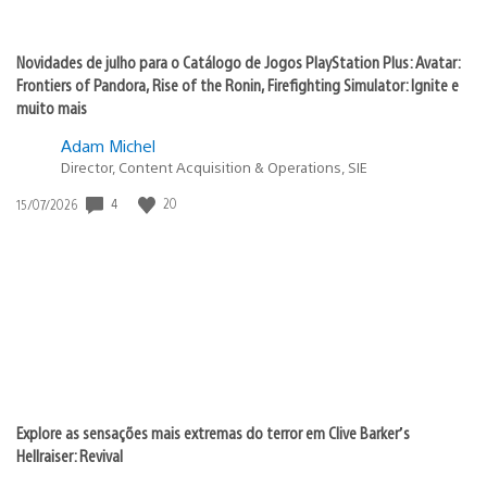
Novidades de julho para o Catálogo de Jogos PlayStation Plus: Avatar:
Frontiers of Pandora, Rise of the Ronin, Firefighting Simulator: Ignite e
muito mais
Adam Michel
Director, Content Acquisition & Operations, SIE
Data
4
20
15/07/2026
de
publicação:
Explore as sensações mais extremas do terror em Clive Barker’s
Hellraiser: Revival