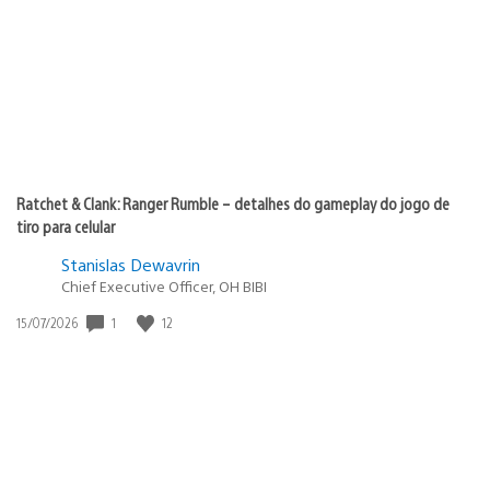
publicação:
Ratchet & Clank: Ranger Rumble – detalhes do gameplay do jogo de
tiro para celular
Stanislas Dewavrin
Chief Executive Officer, OH BIBI
Data
1
12
15/07/2026
de
publicação: