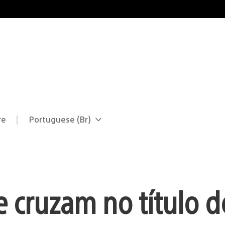
re
Portuguese (Br)
Selecione
Região
uma
atual:
região
e cruzam no título d