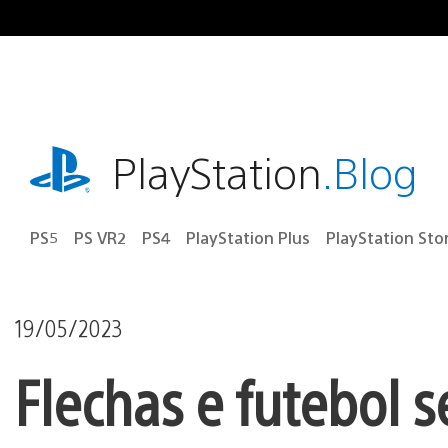
Ir
para
o
conteúdo
playstation.com
PlayStation
.Blog
PS5
PS VR2
PS4
PlayStation Plus
PlayStation Sto
19/05/2023
Flechas e futebol s