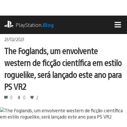
Ir
para
o
playstation.com
conteúdo
PlayStation
.Blog
MEN
23/02/2023
The Foglands, um envolvente
western de ficção científica em estilo
roguelike, será lançado este ano para
PS VR2
0
0
2