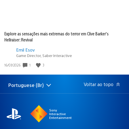
Explore as sensações mais extremas do terror em Clive Barker’s
Hellraiser: Revival
Emil Esov
Game Director, Saber Interactive
Data
1
3
16/07/2026
de
publicação:
Voltar ao topo
Portuguese (Br)
Selecione
Região
uma
atual:
região
Sony
Interactive
Entertainment