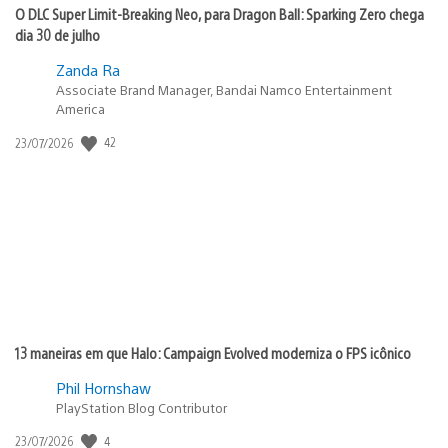
O DLC Super Limit-Breaking Neo, para Dragon Ball: Sparking Zero chega
dia 30 de julho
Zanda Ra
Associate Brand Manager, Bandai Namco Entertainment
America
Data
42
23/07/2026
de
publicação:
13 maneiras em que Halo: Campaign Evolved moderniza o FPS icônico
Phil Hornshaw
PlayStation Blog Contributor
Data
4
23/07/2026