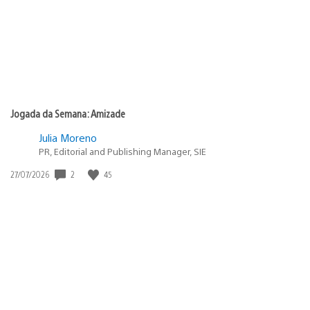
Jogada da Semana: Amizade
Julia Moreno
PR, Editorial and Publishing Manager, SIE
Data
2
45
27/07/2026
de
publicação: