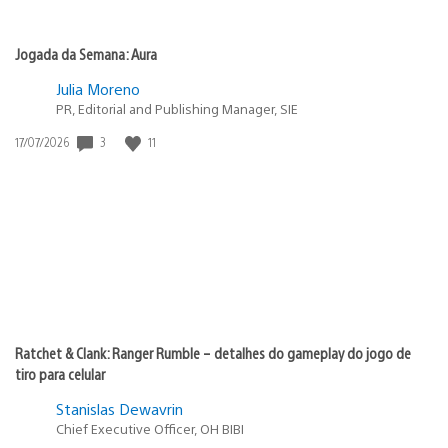
Jogada da Semana: Aura
Julia Moreno
PR, Editorial and Publishing Manager, SIE
Data
3
11
17/07/2026
de
publicação:
Ratchet & Clank: Ranger Rumble – detalhes do gameplay do jogo de
tiro para celular
Stanislas Dewavrin
Chief Executive Officer, OH BIBI