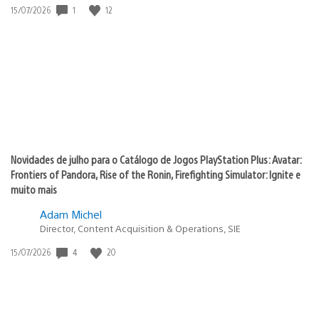
Data
1
12
15/07/2026
de
publicação:
Novidades de julho para o Catálogo de Jogos PlayStation Plus: Avatar:
Frontiers of Pandora, Rise of the Ronin, Firefighting Simulator: Ignite e
muito mais
Adam Michel
Director, Content Acquisition & Operations, SIE
Data
4
20
15/07/2026
de
publicação: