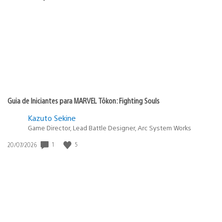
de
publicação:
Guia de Iniciantes para MARVEL Tōkon: Fighting Souls
Kazuto Sekine
Game Director, Lead Battle Designer, Arc System Works
Data
1
5
20/07/2026
de
publicação: