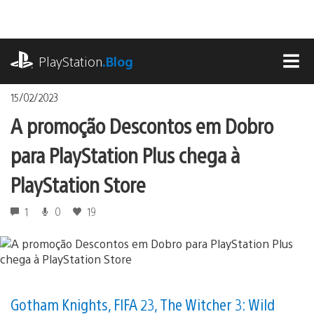
Ir
para
o
playstation.com
conteúdo
PlayStation
.Blog
MEN
15/02/2023
A promoção Descontos em Dobro
para PlayStation Plus chega à
PlayStation Store
1
0
19
Gotham Knights, FIFA 23, The Witcher 3: Wild