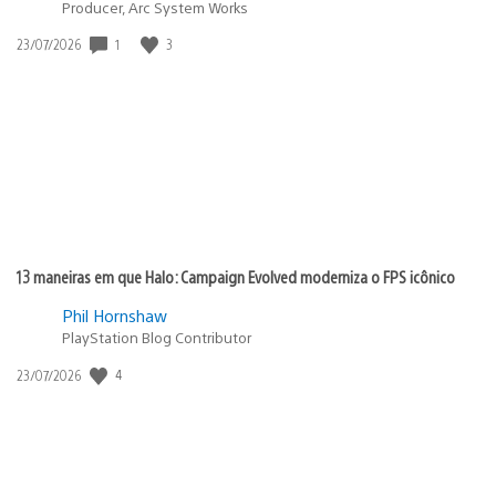
Producer, Arc System Works
Data
1
3
23/07/2026
de
publicação:
13 maneiras em que Halo: Campaign Evolved moderniza o FPS icônico
Phil Hornshaw
PlayStation Blog Contributor
Data
4
23/07/2026
de
publicação: