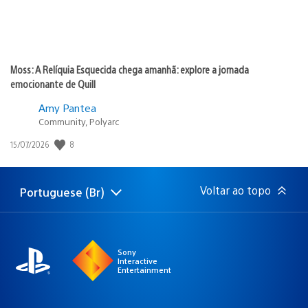
Moss: A Relíquia Esquecida chega amanhã: explore a jornada
emocionante de Quill
Amy Pantea
Community, Polyarc
Data
8
15/07/2026
de
publicação:
Voltar ao topo
Portuguese (Br)
Selecione
Região
uma
atual:
região
Sony
Interactive
Entertainment