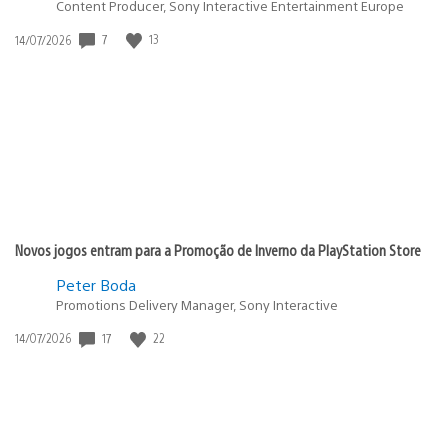
Content Producer, Sony Interactive Entertainment Europe
Data
7
13
14/07/2026
de
publicação:
Novos jogos entram para a Promoção de Inverno da PlayStation Store
Peter Boda
Promotions Delivery Manager, Sony Interactive
Data
17
22
14/07/2026
de
publicação: