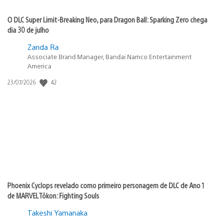
O DLC Super Limit-Breaking Neo, para Dragon Ball: Sparking Zero chega
dia 30 de julho
Zanda Ra
Associate Brand Manager, Bandai Namco Entertainment
America
Data
42
23/07/2026
de
publicação:
Phoenix Cyclops revelado como primeiro personagem de DLC de Ano 1
de MARVEL Tōkon: Fighting Souls
Takeshi Yamanaka