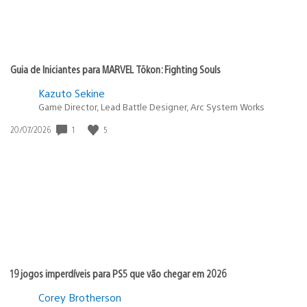
Guia de Iniciantes para MARVEL Tōkon: Fighting Souls
Kazuto Sekine
Game Director, Lead Battle Designer, Arc System Works
Data
1
5
20/07/2026
de
publicação:
19 jogos imperdíveis para PS5 que vão chegar em 2026
Corey Brotherson