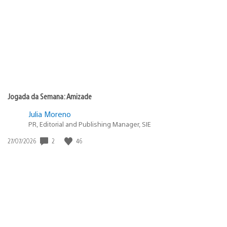
Jogada da Semana: Amizade
Julia Moreno
PR, Editorial and Publishing Manager, SIE
Data
2
46
27/07/2026
de
publicação: