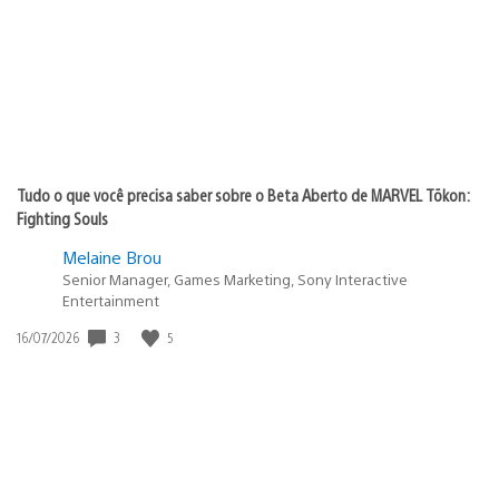
Tudo o que você precisa saber sobre o Beta Aberto de MARVEL Tōkon:
Fighting Souls
Melaine Brou
Senior Manager, Games Marketing, Sony Interactive
Entertainment
Data
3
5
16/07/2026
de
publicação: