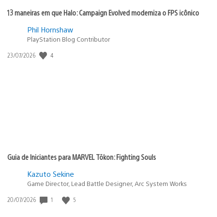
13 maneiras em que Halo: Campaign Evolved moderniza o FPS icônico
Phil Hornshaw
PlayStation Blog Contributor
Data
4
23/07/2026
de
publicação:
Guia de Iniciantes para MARVEL Tōkon: Fighting Souls
Kazuto Sekine
Game Director, Lead Battle Designer, Arc System Works
Data
1
5
20/07/2026
de
publicação: