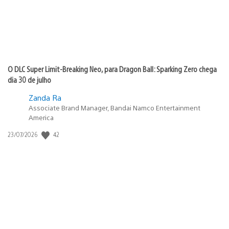
O DLC Super Limit-Breaking Neo, para Dragon Ball: Sparking Zero chega
dia 30 de julho
Zanda Ra
Associate Brand Manager, Bandai Namco Entertainment
America
Data
42
23/07/2026
de
publicação: