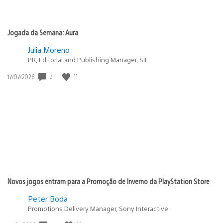
Jogada da Semana: Aura
Julia Moreno
PR, Editorial and Publishing Manager, SIE
Data
3
11
17/07/2026
de
publicação:
Novos jogos entram para a Promoção de Inverno da PlayStation Store
Peter Boda
Promotions Delivery Manager, Sony Interactive