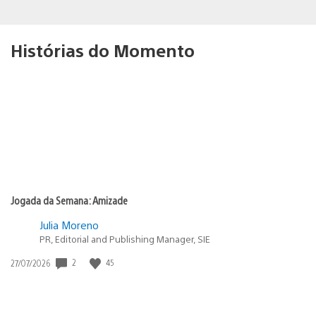
Histórias do Momento
Jogada da Semana: Amizade
Julia Moreno
PR, Editorial and Publishing Manager, SIE
Data
2
45
27/07/2026
de
publicação: