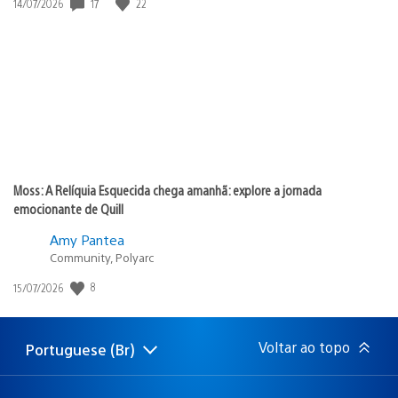
Data
17
22
14/07/2026
de
publicação:
Moss: A Relíquia Esquecida chega amanhã: explore a jornada
emocionante de Quill
Amy Pantea
Community, Polyarc
Data
8
15/07/2026
de
publicação:
Voltar ao topo
Portuguese (Br)
Selecione
Região
uma
atual:
região