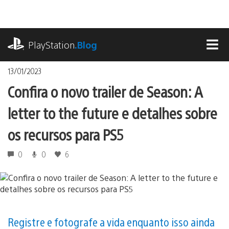
Ir
para
o
playstation.com
conteúdo
PlayStation
.Blog
MEN
13/01/2023
Confira o novo trailer de Season: A
letter to the future e detalhes sobre
os recursos para PS5
0
0
6
Registre e fotografe a vida enquanto isso ainda