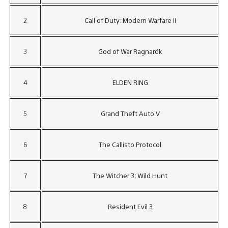
2
Call of Duty: Modern Warfare II
3
God of War Ragnarök
4
ELDEN RING
5
Grand Theft Auto V
6
The Callisto Protocol
7
The Witcher 3: Wild Hunt
8
Resident Evil 3