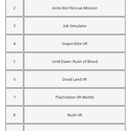
2
Astro Bot Rescue Mission
3
Job Simulator
4
Sniper Elite VR
5
Until Dawn: Rush of Blood
6
Dead Land VR
7
PlayStation VR Worlds
8
Rush VR