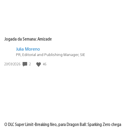
Jogada da Semana: Amizade
Julia Moreno
PR, Editorial and Publishing Manager, SIE
Data
2
46
27/07/2026
de
publicação:
O DLC Super Limit-Breaking Neo, para Dragon Ball: Sparking Zero chega