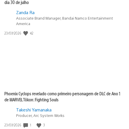
dia 30 de julho
Zanda Ra
Associate Brand Manager, Bandai Namco Entertainment
America
Data
42
23/07/2026
de
publicação:
Phoenix Cyclops revelado como primeiro personagem de DLC de Ano 1
de MARVEL Tōkon: Fighting Souls
Takeshi Yamanaka
Producer, Arc System Works
Data
1
3
23/07/2026