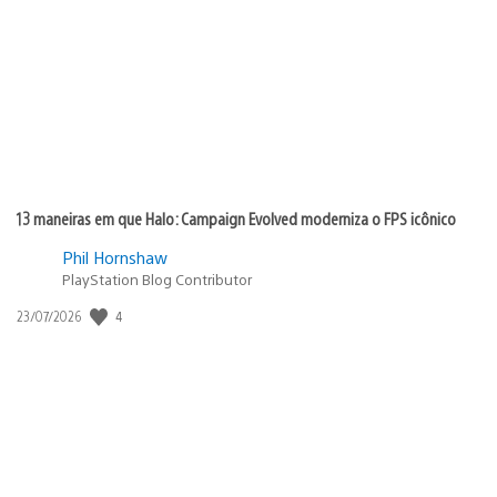
de
publicação:
13 maneiras em que Halo: Campaign Evolved moderniza o FPS icônico
Phil Hornshaw
PlayStation Blog Contributor
Data
4
23/07/2026
de
publicação: