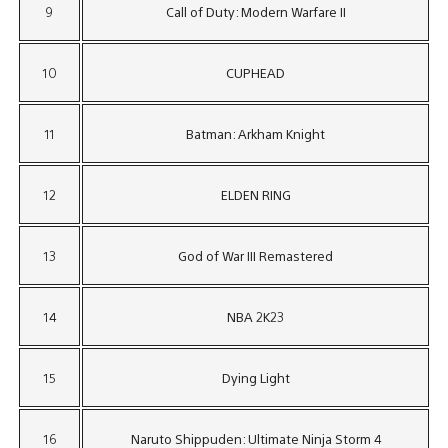
9
Call of Duty: Modern Warfare II
10
CUPHEAD
11
Batman: Arkham Knight
12
ELDEN RING
13
God of War III Remastered
14
NBA 2K23
15
Dying Light
16
Naruto Shippuden: Ultimate Ninja Storm 4