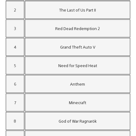
2
The Last of Us Part II
3
Red Dead Redemption 2
4
Grand Theft Auto V
5
Need for Speed Heat
6
Anthem
7
Minecraft
8
God of War Ragnarök