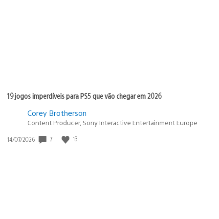
de
publicação:
19 jogos imperdíveis para PS5 que vão chegar em 2026
Corey Brotherson
Content Producer, Sony Interactive Entertainment Europe
Data
7
13
14/07/2026
de
publicação: