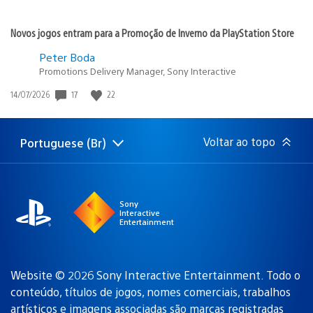
Novos jogos entram para a Promoção de Inverno da PlayStation Store
Peter Boda
Promotions Delivery Manager, Sony Interactive
Data
17
22
14/07/2026
de
publicação:
Voltar ao topo
Portuguese (Br)
Selecione
Região
uma
atual:
região
Sony
Interactive
Entertainment
Website © 2026 Sony Interactive Entertainment. Todo o
conteúdo, títulos de jogos, nomes comerciais, trabalhos
artísticos e imagens associadas são
marcas registradas