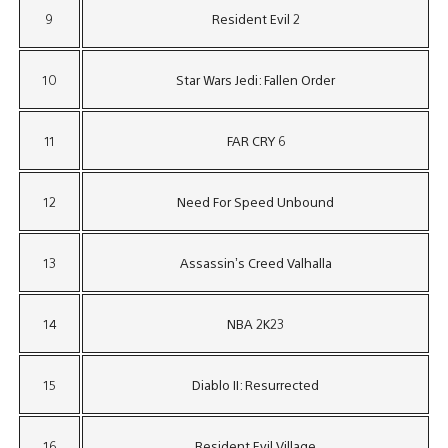
9
Resident Evil 2
10
Star Wars Jedi: Fallen Order
11
FAR CRY 6
12
Need For Speed Unbound
13
Assassin’s Creed Valhalla
14
NBA 2K23
15
Diablo II: Resurrected
16
Resident Evil Village