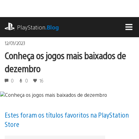
Ir
para
o
playstation.com
conteúdo
PlayStation
.Blog
MEN
12/01/2023
Conheça os jogos mais baixados de
dezembro
0
0
16
Estes foram os títulos favoritos na PlayStation
Store