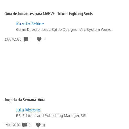
Guia de Iniciantes para MARVEL Tōkon: Fighting Souls
Kazuto Sekine
Game Director, Lead Battle Designer, Arc System Works
Data
1
5
20/07/2026
de
publicação:
Jogada da Semana: Aura
Julia Moreno
PR, Editorial and Publishing Manager, SIE
Data
3
11
17/07/2026